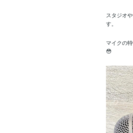
スタジオや
す。
マイクの特
😳