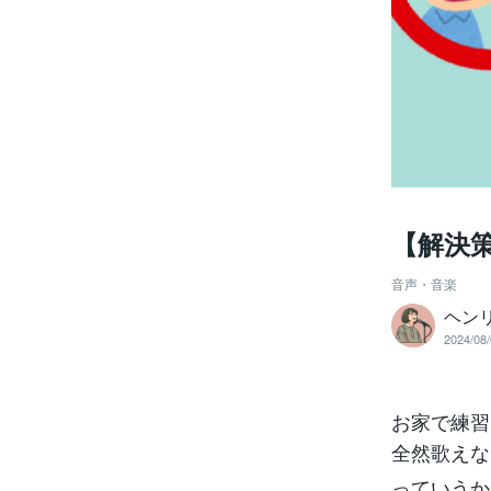
【解決
音声・音楽
ヘン
2024/08/
お家で練習
全然歌えな
っていうか