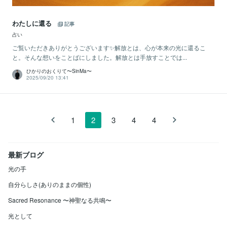
わたしに還る
記事
占い
ご覧いただきありがとうございます✨解放とは、心が本来の光に還るこ
と。そんな想いをことばにしました。解放とは手放すことでは...
ひかりのおくりて〜SinMa〜
2025/09/20 13:41
1
2
3
4
4
最新ブログ
光の手
自分らしさ(ありのままの個性)
Sacred Resonance 〜神聖なる共鳴〜
光として