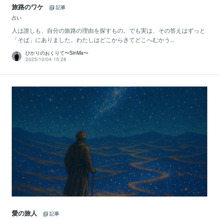
旅路のワケ
記事
占い
人は誰しも、自分の旅路の理由を探すもの。でも実は、その答えはずっと
「そば」にありました。わたしはどこからきてどこへむかう...
ひかりのおくりて〜SinMa〜
2025/10/04 15:28
愛の旅人
記事