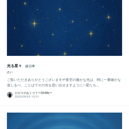
光る星々
記事
占い
ご覧いただきありがとうございます🌱夜空の微かな光は、時に一番確かな
道しるべ。ことばでその光を思い出せますように✨星たち...
ひかりのおくりて〜SinMa〜
2025/09/25 15:01