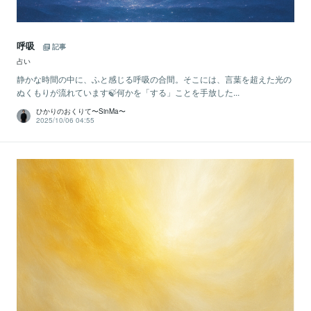
呼吸
記事
占い
静かな時間の中に、ふと感じる呼吸の合間。そこには、言葉を超えた光の
ぬくもりが流れています🍃何かを「する」ことを手放した...
ひかりのおくりて〜SinMa〜
2025/10/06 04:55