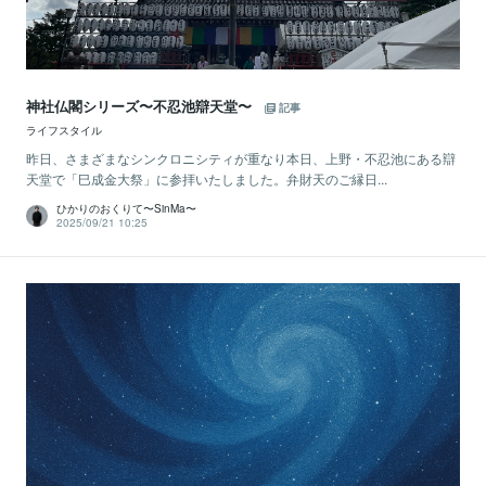
神社仏閣シリーズ〜不忍池辯天堂〜
記事
ライフスタイル
昨日、さまざまなシンクロニシティが重なり本日、上野・不忍池にある辯
天堂で「巳成金大祭」に参拝いたしました。弁財天のご縁日...
ひかりのおくりて〜SinMa〜
2025/09/21 10:25