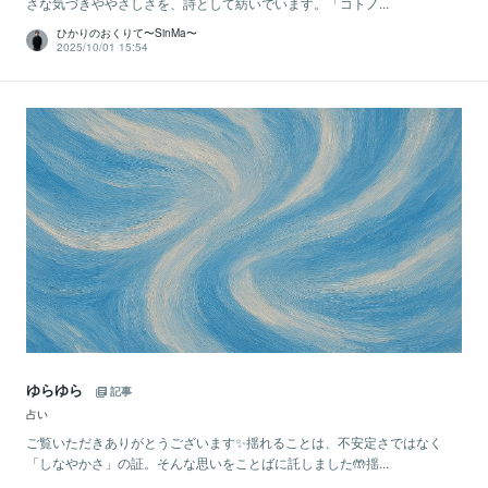
さな気づきややさしさを、詩として紡いでいます。「コトノ...
ひかりのおくりて〜SinMa〜
2025/10/01 15:54
ゆらゆら
記事
占い
ご覧いただきありがとうございます✨揺れることは、不安定さではなく
「しなやかさ」の証。そんな思いをことばに託しました🤲揺...