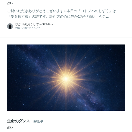
占い
ご覧いただきありがとうございます✨本日の「コトノハのしずく」は、
「愛を探す旅」の詩です。読む方の心に静かに寄り添い、今こ...
ひかりのおくりて〜SinMa〜
2025/10/03 15:07
生命のダンス
記事
占い