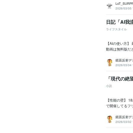
LoT_SUR
2026/03/05 
日記「AI我
ライフスタイル
【AIの使い方】 
動画は無料版だと
鏡面反射デ
2026/03/04 
「現代の絶
小説
【性能の壁】 1
で開催してるフリー
鏡面反射デ
2026/03/02 