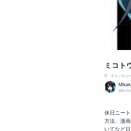
ミコト
IT・テクノロジ
Mikak
2021/10/
休日ニート
方法、漫画
いてなど日