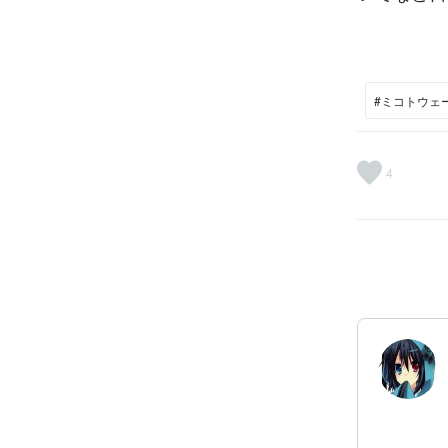
#ミコトウェ
4