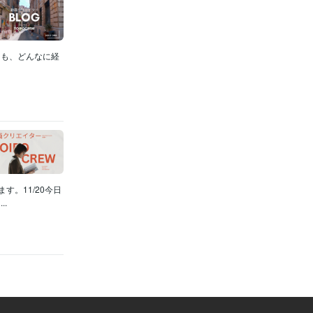
ても、どんなに経
。11/20今日
.