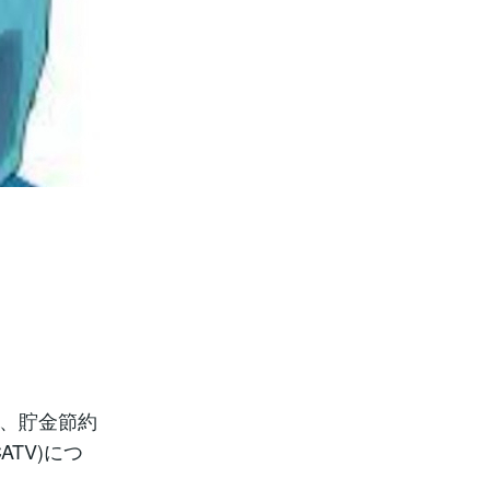
営、貯金節約
TV)につ