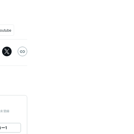
outube
未登録
ロー
1