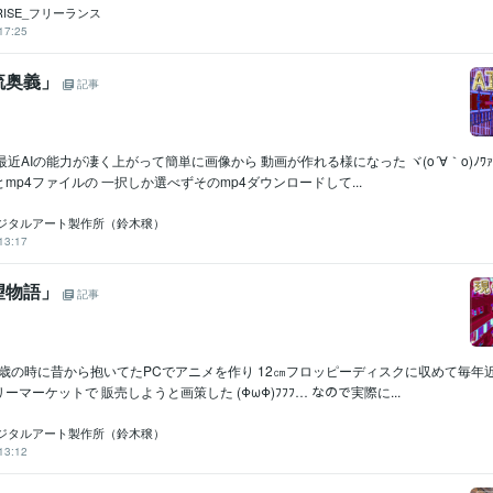
PRISE_フリーランス
17:25
流奥義」
記事
最近AIの能力が凄く上がって簡単に画像から 動画が作れる様になった ヾ(o´∀｀o)ﾉﾜｧ
mp4ファイルの 一択しか選べずそのmp4ダウンロードして...
ジタルアート製作所（鈴木穣）
13:17
望物語」
記事
8歳の時に昔から抱いてたPCでアニメを作り 12㎝フロッピーディスクに収めて毎年
マーケットで 販売しようと画策した (ΦωΦ)ﾌﾌﾌ… なので実際に...
ジタルアート製作所（鈴木穣）
13:12