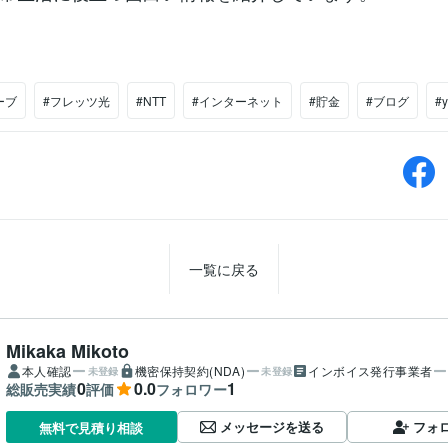
ーブ
#フレッツ光
#NTT
#インターネット
#貯金
#ブログ
#y
一覧に戻る
Mikaka Mikoto
本人確認
機密保持契約(NDA)
インボイス発行事業者
未登録
未登録
0
0.0
1
総販売実績
評価
フォロワー
メッセージを送る
フォ
無料で見積り相談