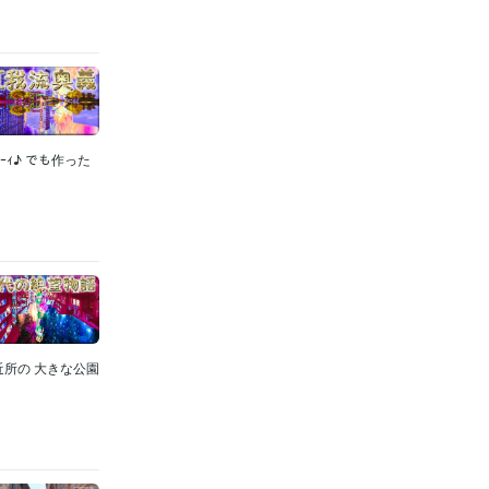
ｰｨ♪ でも作った
近所の 大きな公園