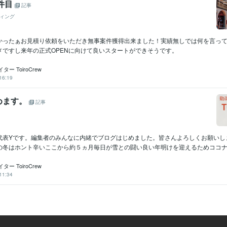
件目
記事
ィング
かったぁお見積り依頼をいただき無事案件獲得出来ました！実績無しでは何を言っ
メですし来年の正式OPENに向けて良いスタートができそうです。
ー ToiroCrew
16:19
めます。
記事
代表Yです。編集者のみんなに内緒でブログはじめました。皆さんよろしくお願いします
の冬はホント辛いここから約５ヵ月毎日が雪との闘い良い年明けを迎えるためココナ..
ー ToiroCrew
11:34