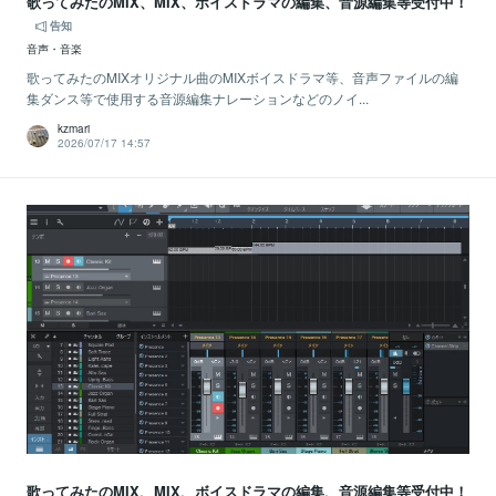
歌ってみたのMIX、MIX、ボイスドラマの編集、音源編集等受付中！
告知
音声・音楽
歌ってみたのMIXオリジナル曲のMIXボイスドラマ等、音声ファイルの編
集ダンス等で使用する音源編集ナレーションなどのノイ...
kzmari
2026/07/17 14:57
歌ってみたのMIX、MIX、ボイスドラマの編集、音源編集等受付中！