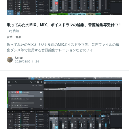
歌ってみたのMIX、MIX、ボイスドラマの編集、音源編集等受付中！
告知
音声・音楽
歌ってみたのMIXオリジナル曲のMIXボイスドラマ等、音声ファイルの編
集ダンス等で使用する音源編集ナレーションなどのノイ...
kzmari
2026/08/05 11:39