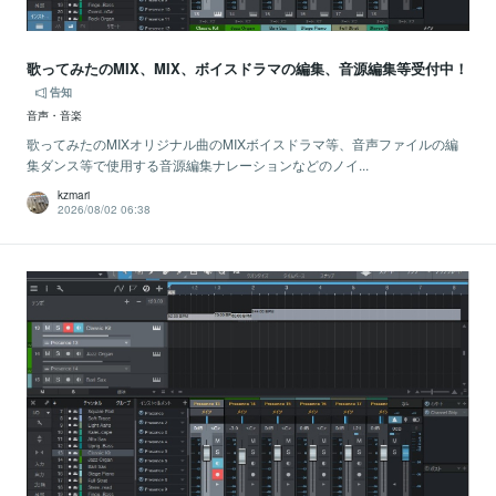
歌ってみたのMIX、MIX、ボイスドラマの編集、音源編集等受付中！
告知
音声・音楽
歌ってみたのMIXオリジナル曲のMIXボイスドラマ等、音声ファイルの編
集ダンス等で使用する音源編集ナレーションなどのノイ...
kzmari
2026/08/02 06:38