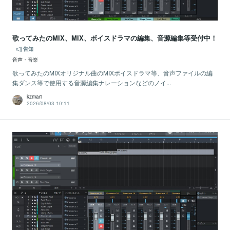
歌ってみたのMIX、MIX、ボイスドラマの編集、音源編集等受付中！
告知
音声・音楽
歌ってみたのMIXオリジナル曲のMIXボイスドラマ等、音声ファイルの編
集ダンス等で使用する音源編集ナレーションなどのノイ...
kzmari
2026/08/03 10:11