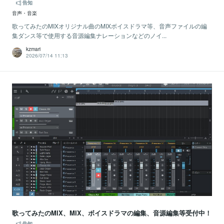
告知
音声・音楽
歌ってみたのMIXオリジナル曲のMIXボイスドラマ等、音声ファイルの編
集ダンス等で使用する音源編集ナレーションなどのノイ...
kzmari
2026/07/14 11:13
歌ってみたのMIX、MIX、ボイスドラマの編集、音源編集等受付中！
告知