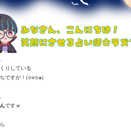
、
くりしている
ですが！(⊙v⊙๑)
、
ですｗ
ん
ら