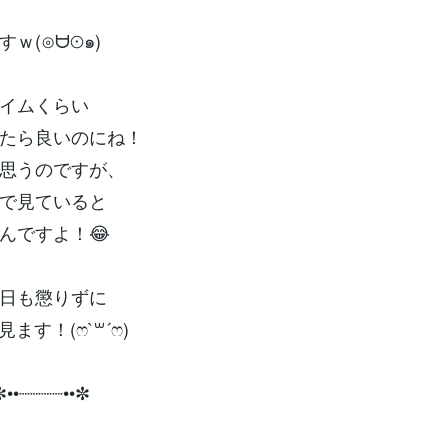
ｗ(⊙ᗨ⊙๑)
イムくらい
たら良いのにね！
思うのですが、
で見ていると
んですよ！😂
日も懲りずに
見ます！(ෆ`꒳´ෆ)
✼••┈┈┈┈••✼