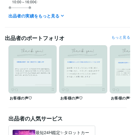
　10:00～16:00☪

✼┈┈┈┈┈┈┈┈✼

⨝ ｱﾁｭｰﾝﾒﾝﾄ ⨝

出品者の実績をもっと見る
　10:00～16:00☪

✼┈┈┈┈┈┈┈┈✼

⨝ おやすみ ⨝

出品者のポートフォリオ
もっと見る
◍┈不定休

◍┈16時～10時、土日祝のDMのお返事

◍┈土曜・日曜・祝日

✼┈┈┈┈┈┈┈┈✼
経験職種
クリエイター / 写真家・カメラマン
事務・ビジネスサポート / 事務（一般事務）
経験年数 : 1年
ライフスタイル・その他 / 占い師
経験年数 : 12年
ライフスタイル・その他 / カウンセラー・コーチ
経験年数 : 2年
お客様の声♡
お客様の声♡
お客様の声♡
職歴
ココナラで占い師
2021年9月 ~ 現在
出品者の人気サービス
受賞歴
レギュラーランク
シルバーランク
ゴールドランク
プラチナランク
最短24H鑑定✨タロットカー