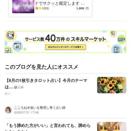
ドでサクッと鑑定します 片
資格・検定
思い、復縁、不倫、結婚、縁
5.0
(33)
1,000
円
メンタル心理カウンセラー
取得年 : 2022年
結び、転職、占い、未来、恋
チャイルドカウンセラー
取得年 : 2022年
愛、♡
タロットリーディングマスター
取得年 : 2023年
行動心理士
取得年 : 2023年
ビジネス・クリエイティブツール
Adobe Illustrator:2年
Adobe Photoshop:2年
CapCut:5年
Canva:3年
その他ツール
アチューンメント:5年
占い鑑定:12年
このブログを見た人にオススメ
人を笑顔にする/元気にする/背中を押す:23年
愚痴聞き/弱音聞き:16年
励まし力:16年
【8月の1枚引きタロット占い】今月のテーマ
得意分野
は…
記事
占い
恋愛♡片想い、両思い、相手の気持ち、未来
運命の人♡出会い
占い
運鑑定
占い
恋愛
タロット
リーディング
相手の気持ち
片想い
未来
仕事
両思い
運命の人
こころね＠迷いを整理し導く占い師
占い
アチューンメント
2026/07/31 17:48
アチューンメント
アチューメント
アカシックレコード
日本の神様
女神様
七福神
ミカエル
浄化
ヒーリング
縁結び
「もう諦めた方がいい」と言われても、諦めら