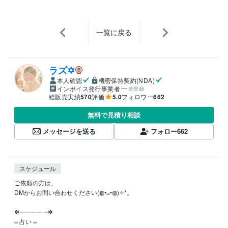
一覧に戻る
ラズ✡
本人確認
機密保持契約(NDA)
インボイス発行事業者
未登録
総販売実績
570
評価
5.0
フォロワー
662
無料で見積り相談
メッセージを送る
フォロー
662
スケジュール
ご依頼の方は、

DMからお問い合わせください(◍•ᴗ•◍)✧*。  

✼┈┈┈┈┈┈┈┈✼

⨝ 占い ⨝
