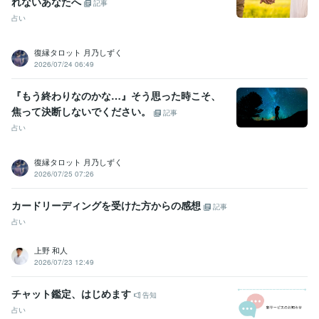
れないあなたへ
学歴
記事
資格講座
2023年5月 ~ 2023年5月
占い
復縁タロット 月乃しずく
2026/07/24 06:49
『もう終わりなのかな…』そう思った時こそ、
焦って決断しないでください。
記事
占い
復縁タロット 月乃しずく
2026/07/25 07:26
カードリーディングを受けた方からの感想
記事
占い
上野 和人
2026/07/23 12:49
チャット鑑定、はじめます
告知
占い