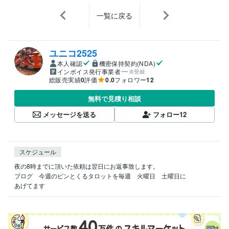
一覧に戻る
ユニコ2525
本人確認
機密保持契約(NDA)
インボイス発行事業者
未登録
総販売実績
0
評価
0.0
フォロワー
12
無料で見積り相談
メッセージを送る
フォロー
12
スケジュール
夜の8時までに頂いた依頼は翌日にお返事致します。

ブログ　今週のピンとくるタロットを毎週　火曜日　土曜日に
