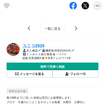
2
一覧に戻る
ユニコ2525
本人確認
機密保持契約(NDA)
インボイス発行事業者
未登録
総販売実績
0
評価
0.0
フォロワー
12
無料で見積り相談
メッセージを送る
フォロー
12
スケジュール
夜の8時までに頂いた依頼は翌日にお返事致します。

ブログ　今週のピンとくるタロットを毎週　火曜日　土曜日に
