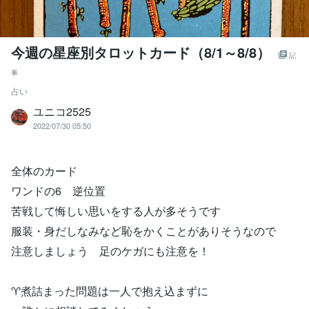
今週の星座別タロットカード（8/1～8/8）
記
事
占い
ユニコ2525
2022/07/30 05:50
全体のカード
ワンドの6 逆位置
苦戦して悔しい思いをする人が多そうです
服装・身だしなみなど恥をかくことがありそうなので
注意しましょう 足のケガにも注意を！
♈煮詰まった問題は一人で抱え込まずに