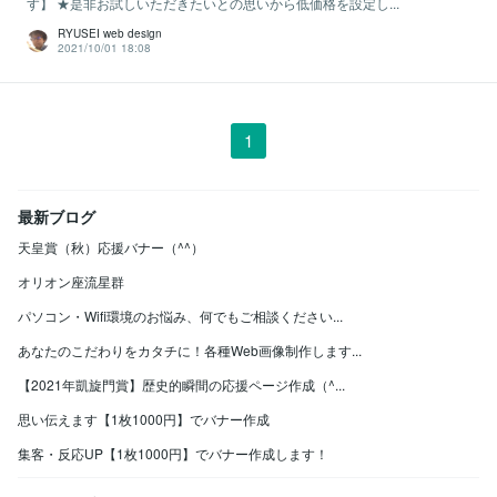
す】 ★是非お試しいただきたいとの思いから低価格を設定し...
RYUSEI web design
2021/10/01 18:08
1
最新ブログ
天皇賞（秋）応援バナー（^^）
オリオン座流星群
パソコン・Wifi環境のお悩み、何でもご相談ください...
あなたのこだわりをカタチに！各種Web画像制作します...
【2021年凱旋門賞】歴史的瞬間の応援ページ作成（^...
思い伝えます【1枚1000円】でバナー作成
集客・反応UP【1枚1000円】でバナー作成します！