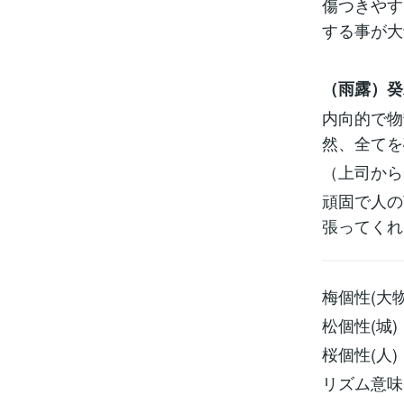
傷つきやす
する事が大
（雨露）癸
内向的で物
然、全てを
（上司から
頑固で人の
張ってくれ
梅個性(大物
松個性(城)
桜個性(人)
リズム意味