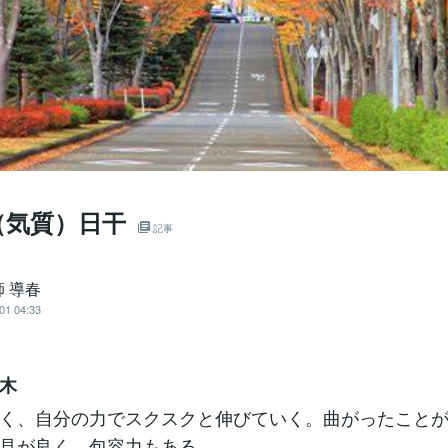
（気質）日干
記事
 導春
01 04:33
木
く、自分の力でスクスクと伸びていく。曲がったこと
見が良く、包容力もある。