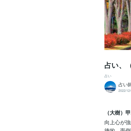
占い、
占い
占い師
2022/12/
（大樹）甲
向上心が強
徳的。面倒