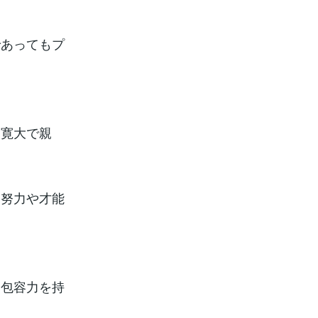
であってもプ
。寛大で親
と努力や才能
る包容力を持