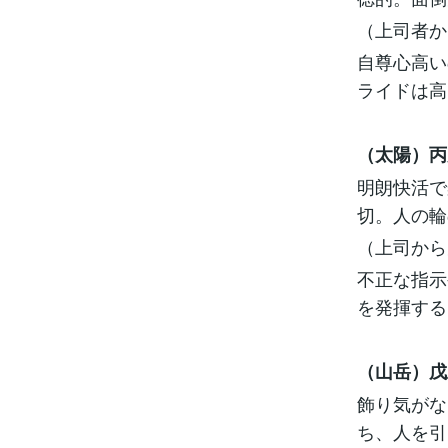
（上司者か
自尊心高い
ライドは高
（太陽）丙
明朗快活で
切。人の輪
（上司から
不正な指示
を発揮する
（山岳）戊
飾り気がな
ち、人を引