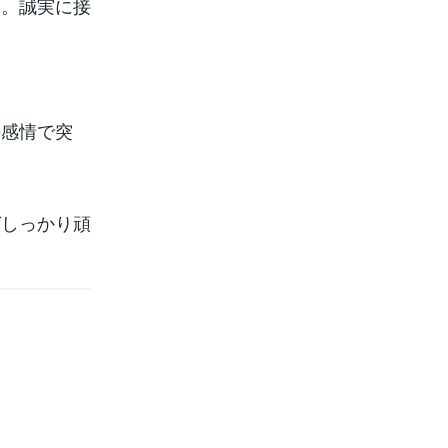
物。誠実に接
の感情で突
ばしっかり頑