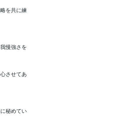
戦略を共に練
や我慢強さを
安心させてあ
内に秘めてい