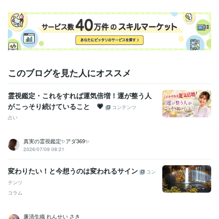
運気運勢
このブログを見た人にオススメ
霊視鑑定・これをすれば運気倍増！運が整う人
がこっそり続けていること 💗
コンテンツ
占い
真実の霊視鑑定✨アダ369✨
2026/07/09 08:21
変わりたい！と今想うのは変われるサイン
コン
テンツ
コラム
廉清生織 れんせい さき