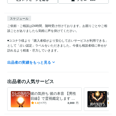
スケジュール
ご依頼・ご相談は24時間、随時受け付けております。お困りごとやご相
談ごとがありましたら気軽に声を掛けてください。

◾️ココナラ様より「購入者様がより安心して占いサービスが利用できる」
として「占い認定」ラベルをいただきました。今後も相談者様に幸せが
訪れるよう精進・尽力していきます。

◾️チャット鑑定は主に4:00~8:00と20:00~23:00に行っております。お急
出品者の実績をもっと見る
ぎであればできるだけ早く鑑定＆施術いたしますので、一声掛けてくだ
さい。
経験職種
出品者の人気サービス
ライフスタイル・その他 / 占い師
経験年数 : 18年
その他ツール
彼の気持ち 彼の本音 【男性
彼の
霊視鑑定師・タロット占い師:15年
ココナラ占い認定獲得:0年
目線】で霊視鑑定します 相
線】
手の気持ち・本音を霊視、男
女性
4.9
(1177)
2,000
円
5.0
得意分野
性鑑定師だからわかる深層心
理・
占い
霊視鑑定
タロット占い
算命学
思念伝達
理
師が
彼の気持ち
恋愛
霊視鑑定
タロット占い
相手の気持ち
恋愛運