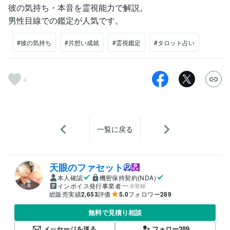
彼の気持ち・本音を霊視能力で解説。
男性目線での鑑定が人気です。
#彼の気持ち
#片想い成就
#霊視鑑定
#タロット占い
4
一覧に戻る
天眼のファセット
本人確認
機密保持契約(NDA)
インボイス発行事業者
未登録
総販売実績
2,653
評価
5.0
フォロワー
289
無料で見積り相談
メッセージを送る
フォロー
289