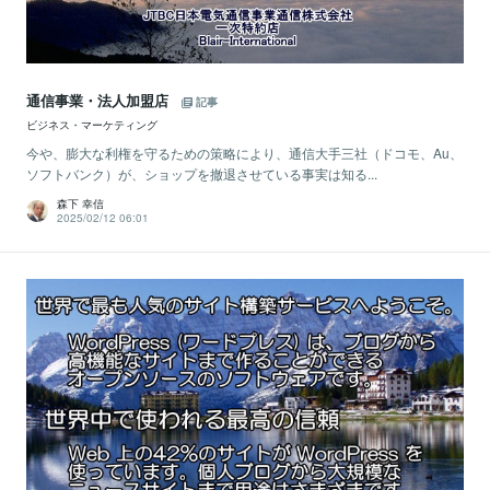
通信事業・法人加盟店
記事
ビジネス・マーケティング
今や、膨大な利権を守るための策略により、通信大手三社（ドコモ、Au、
ソフトバンク）が、ショップを撤退させている事実は知る...
森下 幸信
2025/02/12 06:01