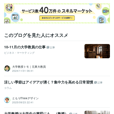
学習指導・資格・キャリア相談
【学生・研究者向け】学術・キャリ
ア相談
【社会人向け】リーダー・マネジメント
【心理的サポート】
お悩み・愚痴の傾聴
【雑談・話し相手】気軽にフリートーク
【健
康・美活】運動・筋トレ相談
【スキルアップ】人前で話すコツ
健康
キャリア
仕事
美容
悩み
相談
筋トレ
大学
学生
学歴
このブログを見た人にオススメ
私立大学
1997年3月 ~ 2001年2月
国公立大学
2001年3月 ~ 2003年2月
国公立大学
2003年3月 ~ 2007年2月
10-11月の大学教員の仕事
記事
ビジネス・マーケティング
語学力
英語
日常会話レベル
大学教授トモ｜元東大教員
2024/11/01 06:41
涼しい季節はアイデアが湧く？集中力を高める日常習慣
記事
コラム
とも UThinkデザイン
2025/09/23 22:41
大学教授は大学生の賞罰にも…（教授）
記事