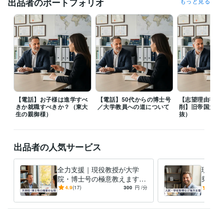
出品者のポートフォリオ
もっと見る
東大病院経営改善提案プロジェクト 最優秀賞受賞
中冨健康科学振興
財団 研究助成
日本心臓リハビリテーション学会学術集会　優秀演題
賞
明治安田厚生事業団 健康医科学研究助成
石本記念デサントスポー
ツ科学振興財団 優秀入選
健康長寿と運動（三菱UFJ信託銀行）
寝た
きり対策
神奈川県医師会 研修会講師（2008~2019）
日本体力医学
会大会、シンポジスト
東大病院 公開セミナー
日本抗加齢医学会総会 
シンポジスト
健康スポーツ医部会幹事会研修（医師会）
寝たきりを
予防する！講師（日本健康機構、健康セミナー）
トレーニング系　
学会総会、特別講演
立命館大学、招待講演
東大病院、産学連携メデ
ィカルフロンティアセミナー
日本再生医療学会総会、ランチョンセ
【電話】お子様は進学すべ
【電話】50代からの博士号
【志望理由書
ミナー
日本心臓リハビリテーション学会学術集会 シンポジウム
学生
きか就職すべきか？（東大
／大学教員への道について
削】旧帝国大
野球連盟 春季リーグ戦 優秀選手賞
生の親御様）
抜）
資格・検定
中学校教諭免許
取得年 : 2000年
出品者の人気サービス
高等学校教諭免許
取得年 : 2000年
健康運動指導士
取得年 : 2015年
全力支援｜現役教授が大学
現役
ビジネス・クリエイティブツール
院・博士号の極意教えます
乗り
Excel:25年
Google サイト:18年
PowerPoint:25年
Word:25年
⭐️【脱・失敗】現役教授が学
ど人
4.9
(17)
300
円
/分
5.0
Adobe Photoshop:24年
iMovie:3年
Adobe Illustrator:21年
部とは異なる重要点をご紹介
援
⭐️
得意分野