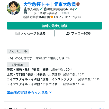
大学教授トモ｜元東大教員
本人確認
機密保持契約(NDA)
インボイス発行事業者
未登録
総販売実績
158
評価
4.9
フォロワー
1,058
無料で見積り相談
メッセージを送る
フォロー
1058
スケジュール
365日対応可能です。お気軽にご相談ください✨
経験職種
研究・開発・設計 / 研究・開発
経験年数 : 20年
士業・専門職 / 教授・准教授・大学講師
経験年数 : 15年
ライフスタイル・その他 / 講師・インストラクター
経験年数 : 10年
ライフスタイル・その他 / アドバイザー
経験年数 : 10年
出品者の実績をもっと見る
職歴
国立大学法人東京大学
2007年3月 ~ 2015年2月
受賞歴