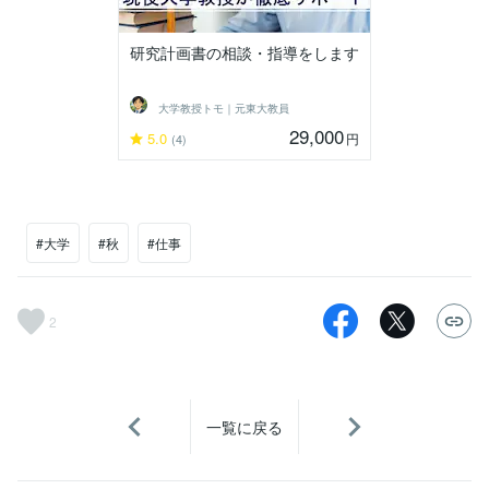
研究計画書の相談・指導をします
大学教授トモ｜元東大教員
29,000
5.0
円
(4)
#大学
#秋
#仕事
2
一覧に戻る