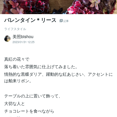
バレンタイン＊リース
記事
ライフスタイル
美照bishou
2023/01/31 12:25
真紅の花々で
落ち着いた雰囲気に仕上げてみました。
情熱的な黒蝶ダリア、躍動的な紅あじさい、アクセントに
は舶来リボン。
テーブルの上に置いて飾って、
大切な人と
チョコレートを食べながら