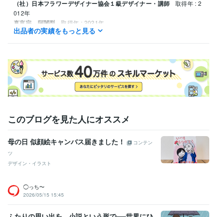
（社）日本フラワーデザイナー協会１級デザイナー・講師
取得年 : 2
012年
真言宗 阿闍梨
取得年 : 2021年
出品者の実績をもっと見る
得意分野
住まい・美容・生活相談
フラワーデザイナー　リース制作
フラワーデザイナー
インテリア装飾
このブログを見た人にオススメ
母の日 似顔絵キャンバス届きました！
コンテン
ツ
デザイン・イラスト
◯っち〜
2026/05/15 15:45
ふたりの思い出を、小説という形で──世界にひ