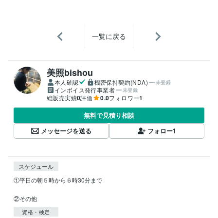
一覧に戻る
美照bishou
本人確認
機密保持契約(NDA)
未登録
インボイス発行事業者
未登録
総販売実績
0
評価
0.0
フォロワー
1
無料で見積り相談
メッセージを送る
フォロー
1
スケジュール
①平日の朝５時から６時30分まで

②その他
資格・検定