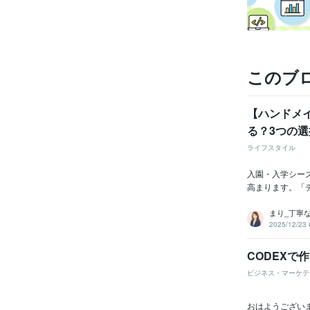
このブ
【ハンドメ
る？3つの
ライフスタイル
入園・入学シー
高まります。「
まり_丁寧
2025/12/23 
CODEX
ビジネス・マーケテ
おはようござい