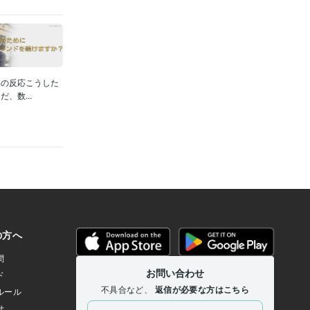
品の反応こうした
、数...