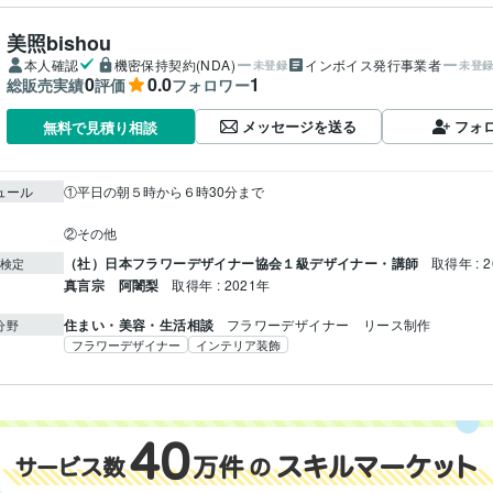
美照bishou
本人確認
機密保持契約(NDA)
インボイス発行事業者
未登録
未登
0
0.0
1
総販売実績
評価
フォロワー
メッセージを送る
フォ
無料で見積り相談
ュール
①平日の朝５時から６時30分まで

②その他
（社）日本フラワーデザイナー協会１級デザイナー・講師
取得年 : 
検定
真言宗 阿闍梨
取得年 : 2021年
住まい・美容・生活相談
フラワーデザイナー　リース制作
分野
フラワーデザイナー
インテリア装飾