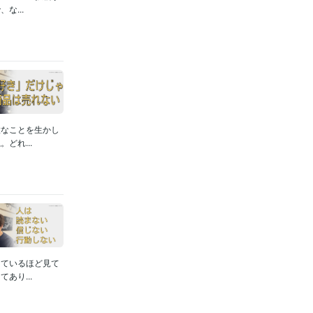
...
意なことを生かし
どれ...
っているほど見て
あり...