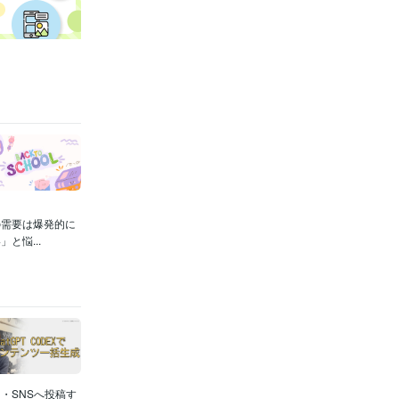
の需要は爆発的に
と悩...
・SNSへ投稿す