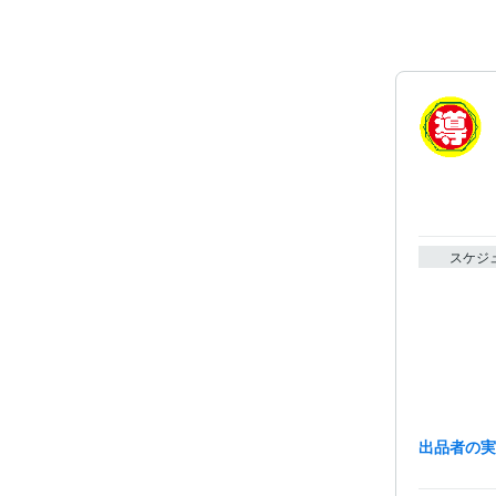
スケジ
出品者の
経験