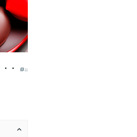
・・・
記