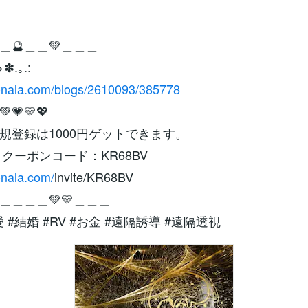
＿🔮＿＿💚＿＿＿
✽.｡.:
conala.com/blogs/2610093/385778
💚💗💛💖
規登録は1000円ゲットできます。
引クーポンコード：KR68BV
onala.com/
invite/KR68BV
＿＿＿＿💚💛＿＿＿
愛 #結婚 #RV #お金 #遠隔誘導 #遠隔透視