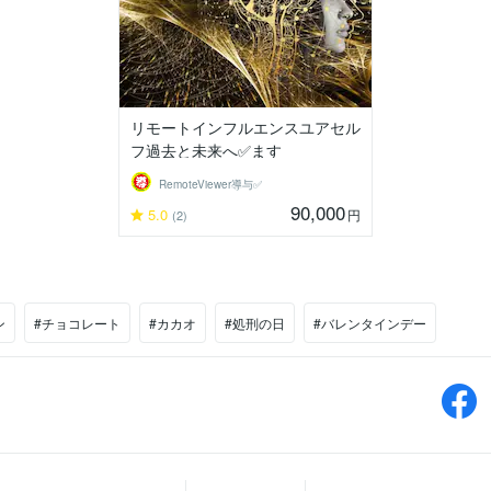
リモートインフルエンスユアセル
フ過去と未来へ✅ます
RemoteViewer導与✅
90,000
5.0
円
(2)
ン
#チョコレート
#カカオ
#処刑の日
#バレンタインデー