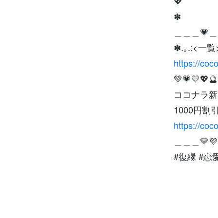
💖
✽
＿＿＿💗＿
✽.｡.:<一覧>
https://co
💚💗💛💖🔮
ココナラ新
1000円割
https://coc
＿＿＿💛
#復縁 #恋