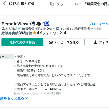
1237.白梅と紅梅
一覧に戻る
1239.「建国記念の日
RemoteViewer導与✅
プロフィール
本人確認
機密保持契約(NDA)
インボイス発行事業者
未登録
393
4.9
214
総販売実績
評価
フォロワー
メッセージを送る
フォロ
無料で見積り相談
ュール
＜予定＞

✨受付：24時間可能

✨電話待機中は予約なし歓迎致します。

　稼働時間09時～20時

　電話相談は対応可能であればいつでも待機にいたします。

✅ 出品アイテムに少しでも興味がありましたらDMご質問歓迎。

✅ 割引クーポンコード →　KR68BV

実績をもっと見る
マーケティング / 商品企画・開発
経験年数 : 40年
職種
コンサルタント / 経営コンサルタント
経験年数 : 33年