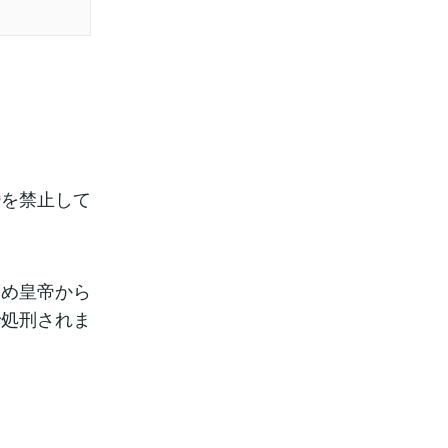
婚を禁止して
ため皇帝から
で処刑されま