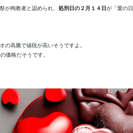
祭が殉教者と認められ、
が「愛の
処刑日の２月１４日
オの高騰で値段が高いそうですよ。
倍の価格だそうです。