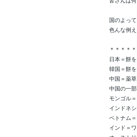
皆さんは何
国のよって
色んな例え
＊＊＊＊＊
日本＝餅を
韓国＝餅を
中国＝薬草
中国の一部
モンゴル＝
インドネシ
ベトナム＝
インド＝ワ