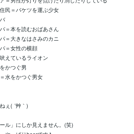
ア＝男性が灯りを点けたり消したりしている
住民＝バケツを運ぶ少女
バ
パ＝本を読むおばあさん
パ＝大きなはさみのカニ
パ＝女性の横顔
吠えているライオン
をかつぐ男
＝水をかつぐ男女
ぇ( ´艸｀)
ール」にしか見えません。(笑)