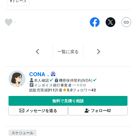
#トレース
7
一覧に戻る
CONA．
本人確認
機密保持契約(NDA)
インボイス発行事業者
未登録
総販売実績
211
評価
5.0
フォロワー
42
無料で見積り相談
メッセージを送る
フォロー
42
スケジュール