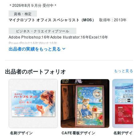
資格・検定
マイクロソフト オフィス スペシャリスト（MOS）
取得年 : 2013年
ビジネス・クリエイティブツール
Adobe Photoshop:16年
Adobe Illustrator:16年
Excel:16年
PowerPoint:16年
Word:16年
出品者の実績をもっと見る
得意分野
デザイン制作
印刷物全般デザイン・WEB素材・トレース
デザイン ビジネス
出品者のポートフォリオ
もっと見る
イラスト作成・漫画制作
Adobeイラストレーターのソフトが得意
フォトショップで画像補正・編集・合成
名刺デザイン
CAFE看板デザイン
名刺デザイン