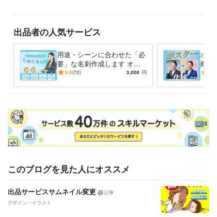
出品者の人気サービス
用途・シーンに合わせた「必
ポス
要」な名刺作成します オリ
敵に
ジナルorテンプレート、どち
ー・
5.0
(72)
3,000
円
5.0
らも対応
です
このブログを見た人にオススメ
出品サービスサムネイル変更
記事
デザイン・イラスト