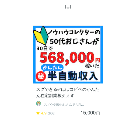
⇩⇩⇩
スグできる✅ほぼコピペのかんた
ん在宅副業教えます
スノウ＠50おじさんでも月収100万✨
15,000
4.9
円
(608)