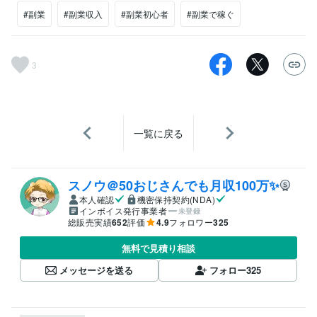
#副業
#副業収入
#副業初心者
#副業で稼ぐ
3
一覧に戻る
スノウ＠50おじさんでも月収100万✨
本人確認
機密保持契約(NDA)
インボイス発行事業者
未登録
総販売実績
652
評価
4.9
フォロワー
325
無料で見積り相談
メッセージを送る
フォロー
325