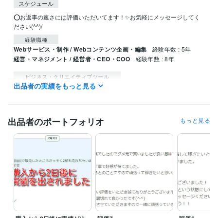
スケジュール
⭕️お返事の速さには評価いただいてます！✨お気軽にメッセージしてく
ださい(^^)/
経験職種
Webサービス・制作 / Webコンテンツ企画・編集
経験年数 : 5年
経営・マネジメント / 経営者・CEO・COO
経験年数 : 8年
ビジネス・クリエイティブツール
出品者の実績をもっと見る
Excel:20年
Google サイト:20年
Google スプレッドシート:10年
Google スライド:10年
Google ドキュメント:10年
PowerPoint:15年
Word:20年
弥生会計:10年
Google Analytics:5年
Google Search Console:5年
ChatGPT:3年
GIMP:5年
Canva:5年
出品者のポートフォリオ
もっと見る
得意分野
資産運用・副業の相談
せどり
在宅副業
せどり 簡単副業
資産運用・副業の相談
副業・ネットビジネスの相談
語学力
英語
日常会話レベル