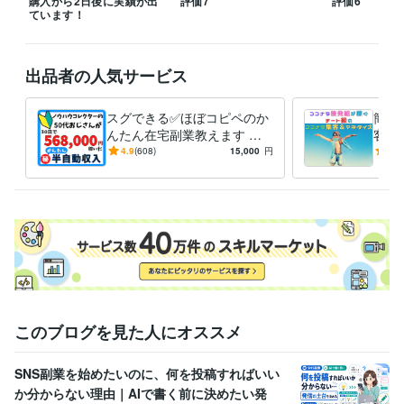
購入から2日後に実績が出
評価7
評価6
ています！
出品者の人気サービス
スグできる✅ほぼコピペのか
簡単
んたん在宅副業教えます 大
客＆
人気⭕️AI活用×独自教材で初
心者
4.9
(608)
15,000
円
5.0
心者も安心✨簡単シンプル副
発組
業
ハウ
このブログを見た人にオススメ
SNS副業を始めたいのに、何を投稿すればいい
か分からない理由｜AIで書く前に決めたい発