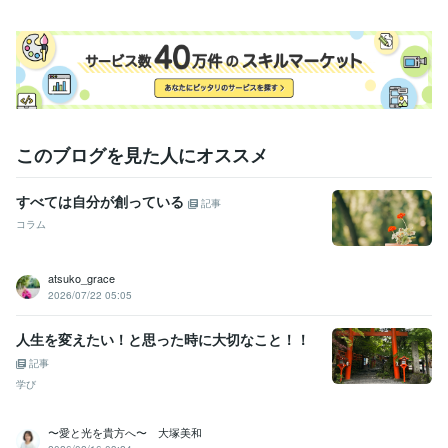
このブログを見た人にオススメ
すべては自分が創っている
記事
コラム
atsuko_grace
2026/07/22 05:05
人生を変えたい！と思った時に大切なこと！！
記事
学び
〜愛と光を貴方へ〜 大塚美和