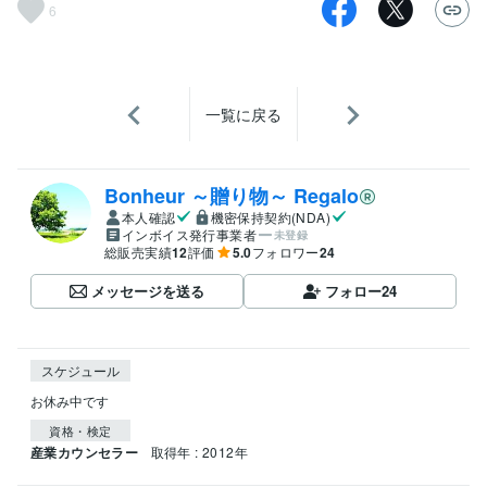
6
一覧に戻る
Bonheur ～贈り物～ Regalo
本人確認
機密保持契約(NDA)
インボイス発行事業者
未登録
総販売実績
12
評価
5.0
フォロワー
24
メッセージを送る
フォロー
24
スケジュール
お休み中です
資格・検定
産業カウンセラー
取得年 : 2012年