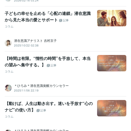
2026/02/16 03:24
子どもの幸せを止める「心配の連鎖」潜在意識
から見た本当の愛とサポート
記事
コラム
潜在意識アナリスト 吉村京子
2025/10/22 02:38
【時間は有限。“惰性の時間”を手放して、本当
の望みへ集中する。】
記事
コラム
＊ひろみ＊潜在意識覚醒カウンセラー
2025/11/06 22:19
【動けば、人生は動き出す。迷いを手放す“心の
ナビ”の使い方】
記事
コラム
＊ひろみ＊潜在意識覚醒カウンセラー