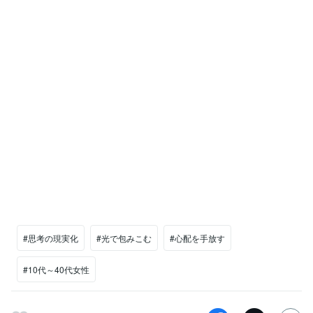
#思考の現実化
#光で包みこむ
#心配を手放す
#10代～40代女性