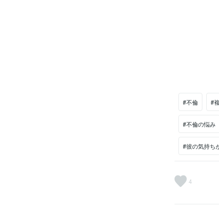
#不倫
#
#不倫の悩み
#彼の気持ち
4