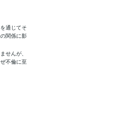
倫を通じてそ
在の関係に影
えませんが、
なぜ不倫に至