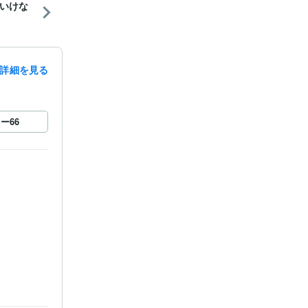
いけな
詳細を見る
録
ロー
66