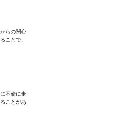
者からの関心
けることで、
めに不倫に走
することがあ