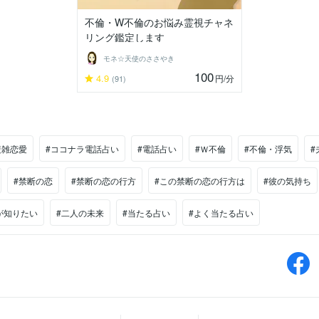
不倫・W不倫のお悩み霊視チャネ
リング鑑定します
モネ☆天使のささやき
100
4.9
円
/分
(91)
複雑恋愛
#ココナラ電話占い
#電話占い
#Ｗ不倫
#不倫・浮気
#
#禁断の恋
#禁断の恋の行方
#この禁断の恋の行方は
#彼の気持ち
が知りたい
#二人の未来
#当たる占い
#よく当たる占い