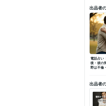
出品者
電話占い
後・彼の
野は不倫
出品者