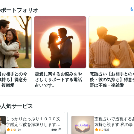
のポートフォリオ
も
゜。✧*。゜✛゜・＊゜。✧*。✛゜・＊

いつもありがとうございます。

゜・✧*。゜✛*✧゜。゜。✧*。゜✛゜・＊

✧✯✮✧✯✮✧✯✮✮✮✧✯✮✧✯✮✧✯✧✯✮

8月に入り、厳しい暑さが続いていますね。

疲れもたまりやすい時期ですので、どうかご自身の体を大切に、無理の
過ごしください。

【お相手との今
恋愛に関するお悩みをや
電話占い【お相手との
元気に夏を乗り切れますように。

気持ち】得意分
さしくサポートする電話
後・彼の気持ち】得意
・複雑愛
占いです。
野は不倫・複雑愛
✧✯✮✮✧✯✮✧✯✮✧✯✮✧✯✮✮✮✧✯✮✮

の人気サービス
☆【離席中】【退席中】または待機予定以外のお時間でもお受けできる
す✨️

しっかりたっぷり１０００文
霊視占いで透視する
お気軽にメッセージくださいね✨️

字鑑定♡彼を深堀りします
気持ち視ます 私の事
彼のトリセツ♡ふたりの相
っているの？彼の本
5.0
(10)
500
円
5.0
(53)