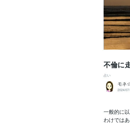
不倫に
占い
モネ
2024/07/
一般的に以
わけではあ