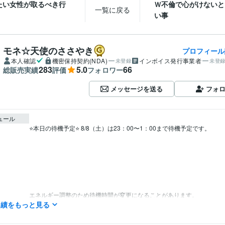
たい女性が取るべき行
Ｗ不倫で心がけないと
一覧に戻る
い事
モネ☆天使のささやき
プロフィール
本人確認
機密保持契約(NDA)
インボイス発行事業者
未登録
未登
283
5.0
66
総販売実績
評価
フォロワー
メッセージを送る
フォ
ュール
⭐本日の待機予定⭐ 8/8（土）は23：00〜1：00まで待機予定です。

エネルギー調整のため待機時間が変更になることがあります。

実績をもっと見る
より良い鑑定をお届けするため　

波動が高い万全の状態で待機させて頂いてます☆
