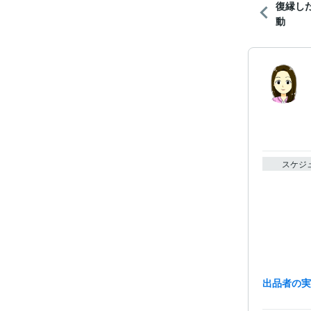
復縁し
動
スケジ
出品者の