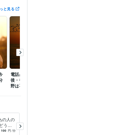
っと見る
ない毎日をお
今
電話占い【お相手との今
電話占い【お相手との今
電話占
分
後・彼の気持ち】得意分
後彼の気持ち】得意分野
後・彼
野は不倫・複雑愛
は不倫・複雑愛
野は不
場合がありま
あの人の
不倫・W不倫のお悩み霊視チ
どう思
ャネリング鑑定します ツイ
音霊視鑑
ンレイ☆ソウルメイト守護天
100
円
/分
4.9
(91)
100
円
/分