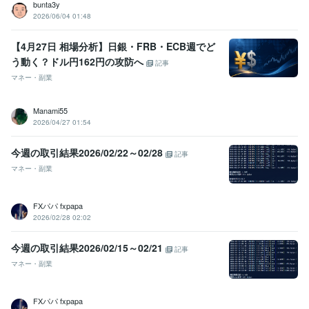
bunta3y
2026/06/04 01:48
【4月27日 相場分析】日銀・FRB・ECB週でど
う動く？ドル円162円の攻防へ
記事
マネー・副業
Manami55
2026/04/27 01:54
今週の取引結果2026/02/22～02/28
記事
マネー・副業
FXパパ fxpapa
2026/02/28 02:02
今週の取引結果2026/02/15～02/21
記事
マネー・副業
FXパパ fxpapa