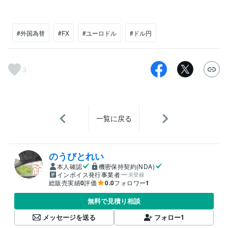
#外国為替
#FX
#ユーロドル
#ドル円
3
一覧に戻る
のうびとれい
本人確認
機密保持契約(NDA)
インボイス発行事業者
未登録
総販売実績
0
評価
0.0
フォロワー
1
無料で見積り相談
メッセージを送る
フォロー
1