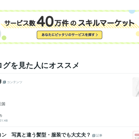
ログを見た人にオススメ
舞
コンテンツ
天国
め
21:48
コン 写真と違う髪型・服装でも大丈夫？
記事