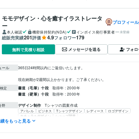
モモデザイン・心を癒すイラストレータ
プロフィール
ー
本人確認
機密保持契約(NDA)
インボイス発行事業者
未登録
201
4.9
179
総販売実績
評価
フォロワー
メッセージを送る
フォロ
無料で見積り相談
ュール
365日24時間以内にご返信いたします。

現在納期が2週間以上かかります。ご了承ください。
書道（毛筆）十段
取得年 : 2000年
検定
書道（硬筆）十段
取得年 : 2000年
デザイン制作
Tシャツの図案作成
分野
アパレル
ビジネス
Tシャツデザイン
レディース
ロゴデザイン
ナチュラルデザイン
ショップ開業
実績をもっと見る
イラスト作成・漫画制作
手描き文字
イラスト
デザイン
カットイラスト
美文字
線画イラスト
Tシャツ
イラストレーター
書道
アイコン
ナチュラル