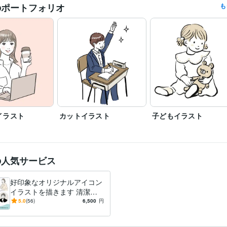
のポートフォリオ
も
イラスト
カットイラスト
子どもイラスト
の人気サービス
好印象なオリジナルアイコン
イラストを描きます 清潔感
のある線画イラストをオーダ
5.0
(56)
6,500
円
ーメイドで作りませんか？