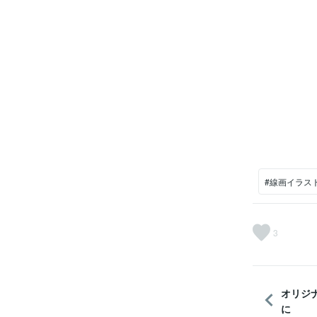
#線画イラス
3
オリジ
に