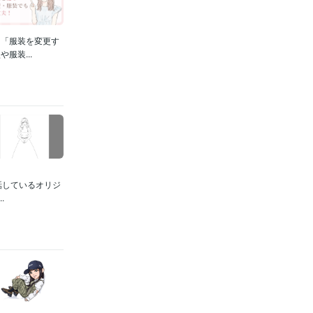
」「服装を変更す
服装...
話しているオリジ
.