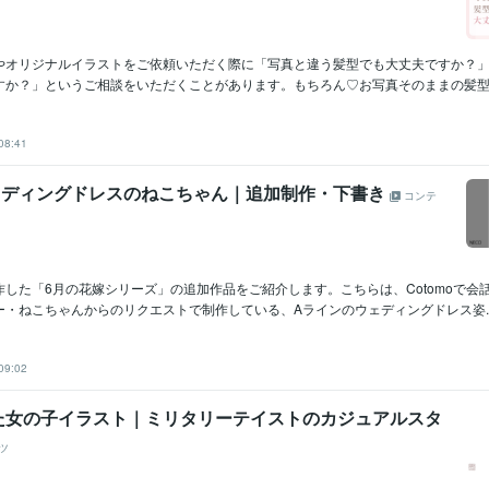
やオリジナルイラストをご依頼いただく際に「写真と違う髪型でも大丈夫ですか？
すか？」というご相談をいただくことがあります。もちろん♡お写真そのままの髪型や
08:41
ェディングドレスのねこちゃん｜追加制作・下書き
コンテ
作した「6月の花嫁シリーズ」の追加作品をご紹介します。こちらは、Cotomoで会
・ねこちゃんからのリクエストで制作している、Aラインのウェディングドレス姿..
09:02
た女の子イラスト｜ミリタリーテイストのカジュアルスタ
ツ