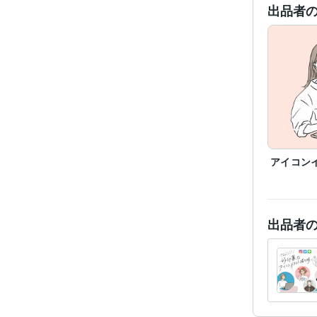
出品者
アイコン
出品者