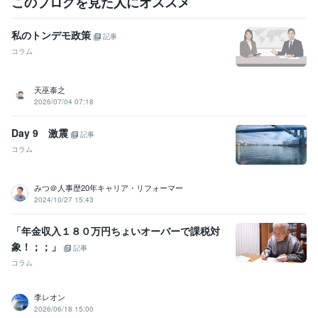
このブログを見た人にオススメ
【ダイエット相談】むずかしい話はしません
ダイエット
リバウンド
健康
料理
介護
コロナ
ワクチン接種
私のトンデモ政策
相談
ライフスタイル
記事
コラム
天巫泰之
2026/07/04 07:18
Day 9 激震
記事
コラム
みつ＠人事歴20年キャリア・リフォーマー
2024/10/27 15:43
「年金収入１８０万円ちょいオーバーで課税対
象！；；」
記事
コラム
李レオン
2026/06/18 15:00