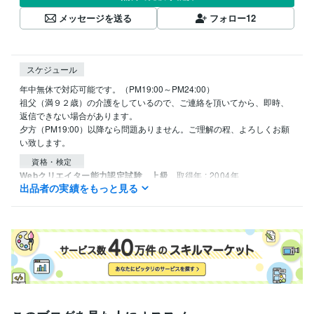
メッセージを送る
フォロー
12
スケジュール
年中無休で対応可能です。（PM19:00～PM24:00）

祖父（満９２歳）の介護をしているので、ご連絡を頂いてから、即時、
返信できない場合があります。

夕方（PM19:00）以降なら問題ありません。ご理解の程、よろしくお願
い致します。
資格・検定
Webクリエイター能力認定試験 上級
取得年 : 2004年
出品者の実績をもっと見る
PowerPointプレゼンテーション技能認定試験 上級
取得年 : 2005
年
Word文書処理技能認定試験 2級
取得年 : 2004年
Excel表計算処理技能認定試験 3級
取得年 : 2003年
シスアド技術者能力認定試験 3級
取得年 : 2003年
J検 情報処理活用能力検定3級
取得年 : 2003年
普通自動車第一種運転免許（AT限定）
取得年 : 2018年
得意分野
住まい・美容・生活相談
【介護相談】１０年以上がんばっています