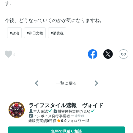
す。
今後、どうなっていくのかが気になりますね。
#政治
#岸田文雄
#消費税
5
一覧に戻る
ライフスタイル速報 ヴォイド
本人確認
機密保持契約(NDA)
インボイス発行事業者
未登録
総販売実績
0
評価
0.0
フォロワー
12
無料で見積り相談