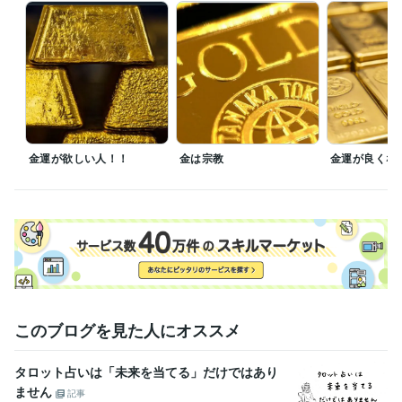
当家のCATV契約は去年の3月末に解約したのでオールドメディアはそち
ら側で楽しくやって

新聞も雑誌もゴミでしかないので対応しない。　たまに4大新聞がただで
見ろと押しかけてきますが嫌です

芸能人　政治家　スポーツ選手　社長の辞め時はよく当たります

今後のことが知りたければ当社規定にしたがって料金をお支払いくださ
い　無償ではやりません。
経験職種
経営・マネジメント / 経営者・CEO・COO
経験年数 : 58年
金運が欲しい人！！
金は宗教
金運が良くな
不動産 / アセットマネジメント
経験年数 : 3年
金融専門職 / 金融商品開発
経験年数 : 3年
士業・専門職 / 土地家屋調査士
経験年数 : 3年
ライフスタイル・その他 / 占い師
経験年数 : 41年
職歴
近藤貿易株式会社
1966年3月 ~ 現在
豊多ホーム株式会社
2002年3月 ~ 2005年11月
某 不動産担保金融会社
2006年9月 ~ 2010年8月
このブログを見た人にオススメ
外資系の投資信託を作る証券会社
1998年8月 ~ 2002年2月
日本ＮＣＲ株式会社
1985年6月 ~ 1989年11月
甥っ子2号金融会社の子会社の不動産ファンド 交換口
2025年11
タロット占いは「未来を当てる」だけではあり
月 ~ 現在
ません
記事