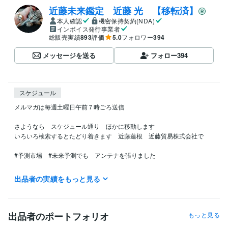
近藤未来鑑定 近藤 光 【移転済】
本人確認
機密保持契約(NDA)
インボイス発行事業者
総販売実績
893
評価
5.0
フォロワー
394
メッセージを送る
フォロー
394
スケジュール
メルマガは毎週土曜日午前７時ごろ送信

さようなら　スケジュール通り　ほかに移動します

いろいろ検索するとたどり着きます　近藤蓮根　近藤貿易株式会社で

#予測市場　#未来予測でも　アンテナを張りました

今後デリバティブのための予測に軸足を動かします

出品者の実績をもっと見る
＊

マスゴミへ

出品者のポートフォリオ
もっと見る
マスゴミから依頼される取材　出演　全拒否　
