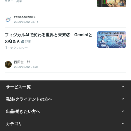
マネー・副業
COBOL:45年
HTML:22年
PHP:20年
SQL:44年
VC++:20年
Oracle:33年
UNIX:45年
Windows Server:25年
GitHub:2年
zawazawa8086
ビジネス・クリエイティブツール
2026/08/02 23:15
Adobe Photoshop:12年
弥生会計:40年
Excel:40年
Word:40年
WordPress:13年
Microsoft Project:3年
ChatGPT:2年
フィジカルAIで変わる世界と未来③ Geminiと
Adobe Premiere Pro:9年
Final Cut Pro:8年
iMovie:8年
のQ＆Ａ
記事
IT・テクノロジー
その他ツール
Pascal :20年
motorola系 アセンブラ:10年
IBM Infosphere:10年
informix DB:15年
IBM webspere:10年
lisp:13年
Ada:15年
西田玄一郎
UNIX BSD:45年
IBM PL/1:2年
2026/08/02 21:31
得意分野
占い
近藤流推命鑑定　（三白宝海）
地球年表のリーディング
吉方
位占い
不動産の購入
幸運を授ける
仕事
金運
経営
ビジネス
営業
健康
金融業界
貿易
住宅
悩み相談・カウンセリング
魔除け
ラップ音・ポルターガイストの判
定
だれからも好かれるスキル
会社
人間関係
魔物
鬼
福の神
学歴
放送大学
1985年3月 ~ 現在