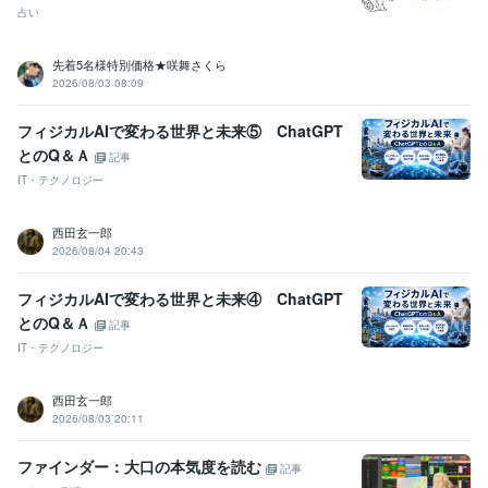
占い
受賞歴
2017年はこうなる
2018年はこうなる
2019年はこうなる
理系を目
指せ
2020年はこうなる
202１年はこうなる
2022年はこうなる
某
先着5名様特別価格★咲舞さくら
大手化粧品会社の情報誌　占いのページ
各種情報サイトに今月の占
2026/08/03 08:09
いを提供中
開運勉強会に講師として呼ばれる
裏方人間なので各種表
彰を辞退する
賞状、肩書、名誉、勲章はカネ出せば買える
2023年
フィジカルAIで変わる世界と未来⑤ ChatGPT
はこうなる
2024年はこうなる
2025年以降の儲かる産業
2025年は
とのQ＆Ａ
記事
こうなる
2026年はこうなる
有名企業　数社の社内報の占いページ
IT・テクノロジー
の執筆
資格・検定
西田玄一郎
宅地建物取引士（旧 宅地建物取引主任者）
取得年 : 1999年
2026/08/04 20:43
土地家屋調査士
取得年 : 2000年
一種証券外務員
取得年 : 1998年
フィジカルAIで変わる世界と未来④ ChatGPT
2級FP技能士
取得年 : 2001年
とのQ＆Ａ
記事
日商簿記検定2級
取得年 : 1984年
IT・テクノロジー
行政書士
取得年 : 2004年
第二級陸上特殊無線技士
取得年 : 1980年
西田玄一郎
航空特殊無線技士
取得年 : 1990年
2026/08/03 20:11
プログラミング言語・フレームワーク
C:25年
PostgreSQL:25年
Oracle Database:20年
PL/SQL:20年
ファインダー：大口の本気度を読む
記事
Amazon Web Services:3年
Java:5年
Linux:20年
C++:10年