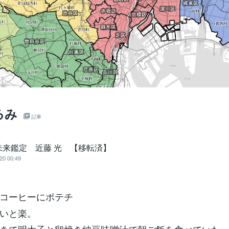
るみ
記事
未来鑑定 近藤 光 【移転済】
20 00:49
コーヒーにポテチ
いと楽。