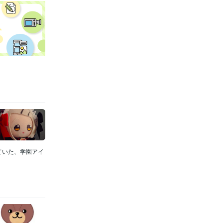
月 ~ 現在
指せ
2020
会社の情報
に講師とし
勲章はカネ
の儲かる産業
いページの執
なっていた、学園アイ