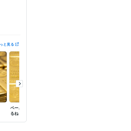
っと見る
ら側で楽しく
で見ろと押し
い　無償では
ペーパーアセットは終わ
アジア通貨危機が来る
悪化（
るね
（金地