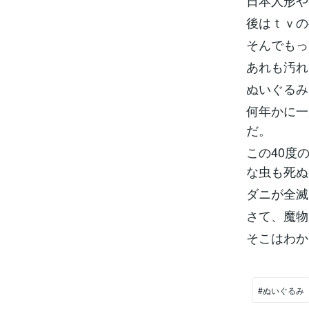
日本人形や
後はｔｖの
そんでもっ
あれも汚れ
ぬいぐるみ
何年かに一
だ。
この40度
な虫も死ぬ
ダニが全滅
さて、魔物
そこはわか
#ぬいぐるみ