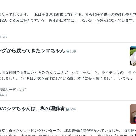
Amazon Web Services:3年
Java:5年
Linux:20年
C++:10年
COBOL:45
HTML:22年
PHP:20年
SQL:44年
VC++:20年
Oracle:33年
UNIX:45年
Windows Server:25年
GitHub:2年
なっております。 私は千葉県印西市に在住する、社会保険労務士の齊藤祐作と申
はぬいぐるみは好きですか？ 近年の日本では、「ぬい活」が盛んになっています。 
Adobe Photoshop:12年
弥生会計:40年
Excel:40年
Word:40年
WordPre
クリエイ
ツール
Microsoft Project:3年
ChatGPT:2年
Adobe Premiere Pro:9年
Final Cu
11:00
iMovie:8年
Pascal :20年
motorola系 アセンブラ:10年
IBM Infosphere:10年
ツール
ニングから戻ってきたシマちゃん
記事
informix DB:15年
IBM webspere:10年
lisp:13年
Ada:15年
UNIX BSD:
IBM PL/1:2年
占い
近藤流推命鑑定　（三白宝海）
地球年表のリーディング
吉方
分野
切な仲間であるぬいぐるみの シマエナガ「シマちゃん」 と、ライチョウの 「ライ
産の購入
幸運を授ける
しました。 1か月ほど家を留守にしている間、本当に長く感じました。 いつも...
仕事
金運
経営
ビジネス
営業
健康
金融業界
貿易
住宅
悩み相談・カウンセリング
魔除け
ラップ音・ポルターガイストの
魂共鳴リーディング
らも好かれるスキル
22:17
会社
人間関係
魔物
鬼
福の神
るみのシマちゃんは、私の理解者
記事
放送大学
1985年3月 ~ 現在
歴
私立工業大学
1983年3月 ~ 1983年4月
新宿の電子専門学校
1983年3月 ~ 1985年2月
ま立ち寄ったショッピングセンターで、 北海道物産展が開かれていました。 海産物
英語
日常会話レベル
力
けた先に、 小さな白い鳥のぬいぐるみが並んでいました。 白い鳥は【シマエナガ】.