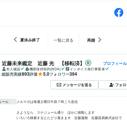
夏休み終了
一覧に戻る
再婚
近藤未来鑑定 近藤 光 【移転済】
プロフィール
本人確認
機密保持契約(NDA)
インボイス発行事業者
893
5.0
394
総販売実績
評価
フォロワー
メッセージを送る
フォロ
ュール
メルマガは毎週土曜日午前７時ごろ送信

さようなら　スケジュール通り　ほかに移動します

いろいろ検索するとたどり着きます　近藤蓮根　近藤貿易株式会社で
