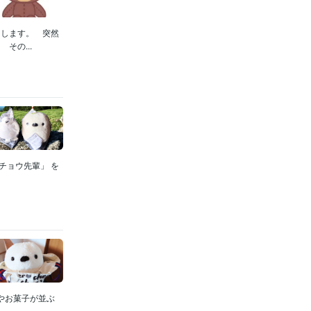
年
します。 突然
その...
ss:13年
t Pro:8年
45年
位占い
不動
チョウ先輩」 を
判定
だれか
やお菓子が並ぶ
..