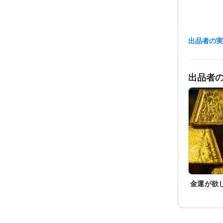
出品者の
出品者
経験
金運が欲
職