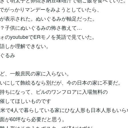
きて明太子と卵焼き納豆味噌汁で朝ご飯を食べていた
erでがっかりマンデーをみようとしていたら、
が表示された。ぬいぐるみが軸足だった。
？子供にぬいぐるみの怖さ教えて…
ォのyoutubeでERモノを英語で見ていた。
語しか理解できない。
ぐるみ
ど、一般庶民の家に入らない。
いにして飾絵るなら別だが、今の日本の家に不要だ。
持ちになって、ビルのワンフロアに入場無料の
催してほしいものです
平米で4人で暮らしている家にひな人形も日本人形もいら
面が60坪なら必要だと思う。