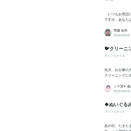
いつもお世話に
ですが、あなた
ビジネス・
ティブ
齊藤 祐作
2026/06/28 
その他
🐦クリー
ライフスタイル
得意
先月、わが家の大
クリーニングに出
シマ望✴ 
2025/08/28 
🍀ぬいぐ
学
ライフスタイル
あの日、たまた
語学
中、ふと視線を向