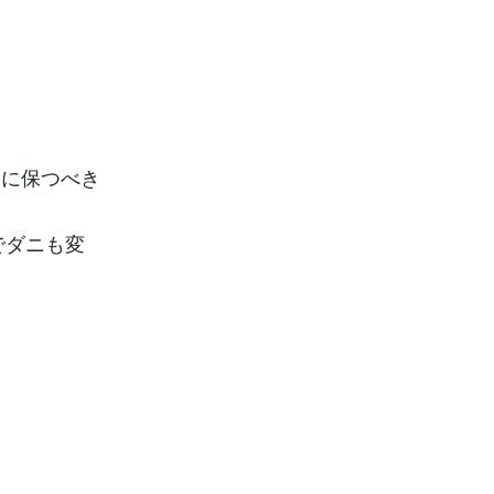
的に保つべき
でダニも変