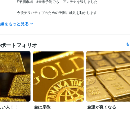
#予測市場　#未来予測でも　アンテナを張りました

今後デリバティブのための予測に軸足を動かします

実績をもっと見る
＊

マスゴミへ

マスゴミから依頼される取材　出演　全拒否　

のポートフォリオ
も
当家のCATV契約は去年の3月末に解約したのでオールドメディアはそち
やって

新聞も雑誌もゴミでしかないので対応しない。　たまに4大新聞がただ
かけてきますが嫌です

芸能人　政治家　スポーツ選手　社長の辞め時はよく当たります

今後のことが知りたければ当社規定にしたがって料金をお支払いくださ
やりません。
経営・マネジメント / 経営者・CEO・COO
経験年数 : 58年
職種
不動産 / アセットマネジメント
経験年数 : 3年
金融専門職 / 金融商品開発
経験年数 : 3年
士業・専門職 / 土地家屋調査士
経験年数 : 3年
しい人！！
金は宗教
金運が良くなる
ライフスタイル・その他 / 占い師
経験年数 : 41年
近藤貿易株式会社
1966年3月 ~ 現在
歴
豊多ホーム株式会社
2002年3月 ~ 2005年11月