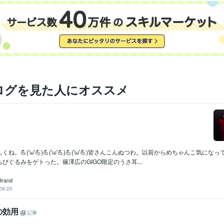
某 不動産担保金融会社
2006年9月 ~ 2010年8月
外資系の投資信託を作る証券会社
1998年8月 ~ 2002年2月
日本ＮＣＲ株式会社
1985年6月 ~ 1989年11月
甥っ子2号金融会社の子会社の不動産ファンド 交換口
2025年11
2017年はこうなる
2018年はこうなる
2019年はこうなる
理系を目
歴
年はこうなる
202１年はこうなる
2022年はこうなる
某大手化粧品
誌　占いのページ
各種情報サイトに今月の占いを提供中
開運勉強会
て呼ばれる
裏方人間なので各種表彰を辞退する
賞状、肩書、名誉、
ログを見た人にオススメ
出せば買える
2023年はこうなる
2024年はこうなる
2025年以降
2025年はこうなる
2026年はこうなる
有名企業　数社の社内報の占
筆
宅地建物取引士（旧 宅地建物取引主任者）
取得年 : 1999年
検定
土地家屋調査士
取得年 : 2000年
一種証券外務員
取得年 : 1998年
ね。💪('ω'💪)💪('ω'💪)💪('ω'💪)皆さんこんぬつわ。以前からめちゃんこ気に
2級FP技能士
取得年 : 2001年
びぐるみをゲトった。篠澤広のGIGO限定のうさ耳...
日商簿記検定2級
取得年 : 1984年
行政書士
取得年 : 2004年
Brand
第二級陸上特殊無線技士
取得年 : 1980年
09:20
航空特殊無線技士
取得年 : 1990年
の効用
記事
C:25年
PostgreSQL:25年
Oracle Database:20年
PL/SQL:20年
ミング言
ムワーク