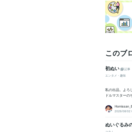
受賞
このブ
初ぬい
記事
エンタメ・趣味
資格・
私の出品。よろしく
ドルマスターのち
Homissan_
2026/08/02 
ぬいぐるみ
プログラ
語・フレー
コラム