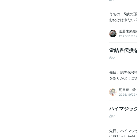
うちの 5歳の
お化けは来ない
ビジネス・
ティブ
近藤未来鑑
2025/11/03 
その他
🌸結界伝
占い
得意
先日、結界伝授
をありがとうご
朝日奈 鈴
2025/10/22 
ハイマジック
学
占い
先日、ハイマジッ
語学
に感じましたが