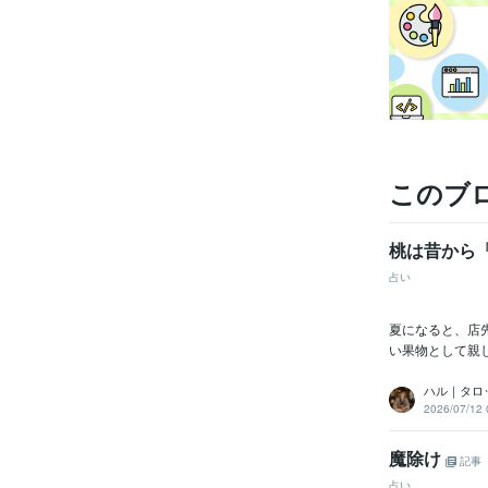
受賞
このブ
桃は昔から
占い
資格・
夏になると、店
い果物として親
ハル｜タロ
2026/07/12 
魔除け
記事
プログラ
語・フレー
占い