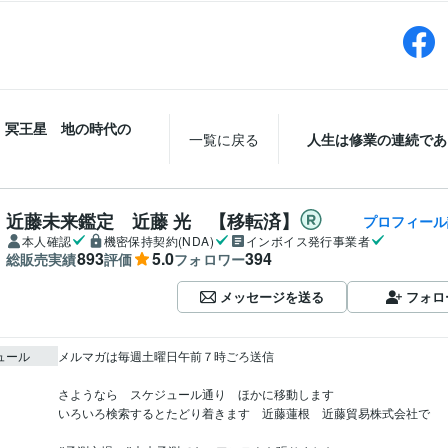
 冥王星 地の時代の
一覧に戻る
人生は修業の連続であ
近藤未来鑑定 近藤 光 【移転済】
プロフィール
本人確認
機密保持契約(NDA)
インボイス発行事業者
893
5.0
394
総販売実績
評価
フォロワー
メッセージを送る
フォロ
ュール
メルマガは毎週土曜日午前７時ごろ送信

さようなら　スケジュール通り　ほかに移動します

いろいろ検索するとたどり着きます　近藤蓮根　近藤貿易株式会社で
