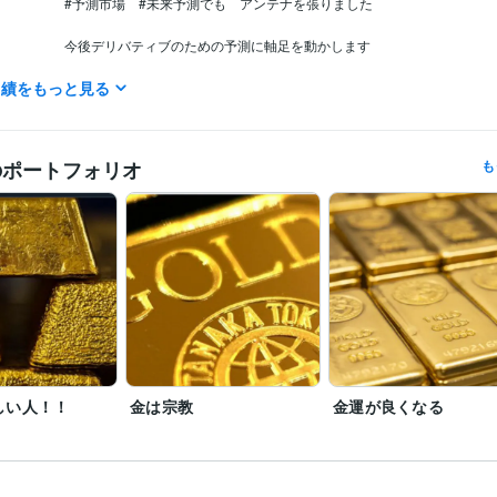
#予測市場　#未来予測でも　アンテナを張りました

今後デリバティブのための予測に軸足を動かします

実績をもっと見る
＊

マスゴミへ

マスゴミから依頼される取材　出演　全拒否　

のポートフォリオ
も
当家のCATV契約は去年の3月末に解約したのでオールドメディアはそち
やって

新聞も雑誌もゴミでしかないので対応しない。　たまに4大新聞がただ
かけてきますが嫌です

芸能人　政治家　スポーツ選手　社長の辞め時はよく当たります

今後のことが知りたければ当社規定にしたがって料金をお支払いくださ
やりません。
経営・マネジメント / 経営者・CEO・COO
経験年数 : 58年
職種
不動産 / アセットマネジメント
経験年数 : 3年
金融専門職 / 金融商品開発
経験年数 : 3年
士業・専門職 / 土地家屋調査士
経験年数 : 3年
しい人！！
金は宗教
金運が良くなる
ライフスタイル・その他 / 占い師
経験年数 : 41年
近藤貿易株式会社
1966年3月 ~ 現在
歴
豊多ホーム株式会社
2002年3月 ~ 2005年11月