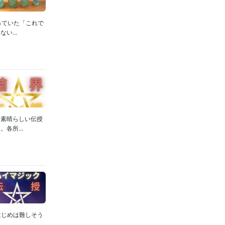
年
っていた「これで
...
ss:13年
t Pro:8年
45年
位占い
不動
は素晴らしい伝授
各所...
判定
だれか
はじめは難しそう
.