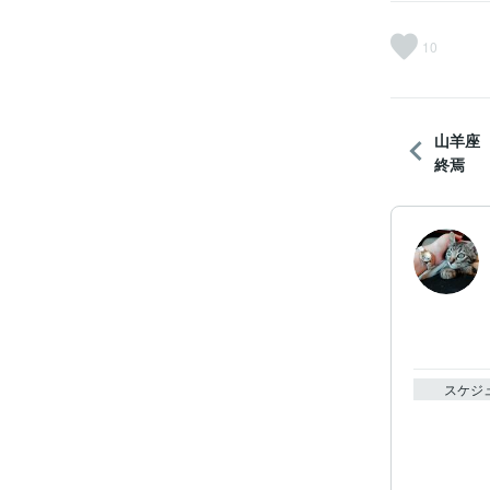
10
山羊座
終焉
スケジ