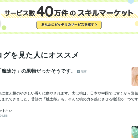
某 不動産担保金融会社
2006年9月 ~ 2010年8月
外資系の投資信託を作る証券会社
1998年8月 ~ 2002年2月
日本ＮＣＲ株式会社
1985年6月 ~ 1989年11月
甥っ子2号金融会社の子会社の不動産ファンド 交換口
2025年11
2017年はこうなる
2018年はこうなる
2019年はこうなる
理系を目
歴
年はこうなる
202１年はこうなる
2022年はこうなる
某大手化粧品
誌　占いのページ
各種情報サイトに今月の占いを提供中
開運勉強会
て呼ばれる
裏方人間なので各種表彰を辞退する
賞状、肩書、名誉、
ログを見た人にオススメ
出せば買える
2023年はこうなる
2024年はこうなる
2025年以降
2025年はこうなる
2026年はこうなる
有名企業　数社の社内報の占
筆
「魔除け」の果物だったそうです。
記事
宅地建物取引士（旧 宅地建物取引主任者）
取得年 : 1999年
検定
土地家屋調査士
取得年 : 2000年
一種証券外務員
取得年 : 1998年
先に並ぶ桃のやさしい香りに癒やされます。実は桃は、日本や中国では古くから邪
2級FP技能士
取得年 : 2001年
しまれてきました。昔話の「桃太郎」も、そんな桃の力を感じさせる物語の一つですね
日商簿記検定2級
取得年 : 1984年
行政書士
取得年 : 2004年
ット占い
第二級陸上特殊無線技士
取得年 : 1980年
04:58
航空特殊無線技士
取得年 : 1990年
C:25年
PostgreSQL:25年
Oracle Database:20年
PL/SQL:20年
ミング言
ムワーク