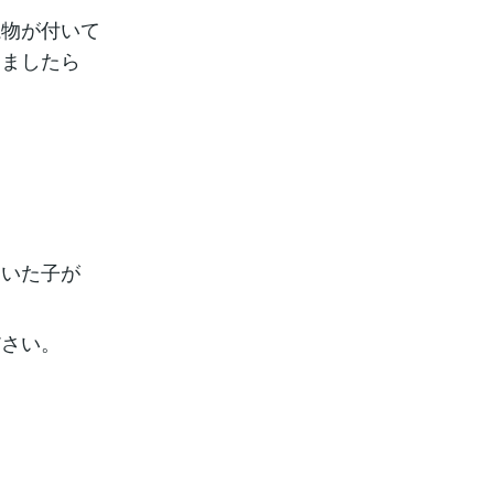
魔物が付いて
えましたら
ていた子が
ださい。