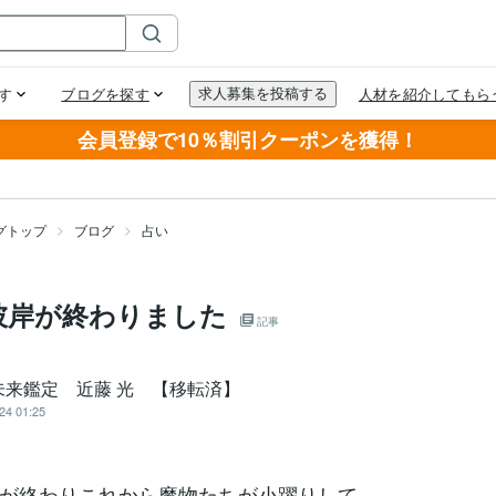
会員登録で10％割引クーポンを獲得！
グトップ
ブログ
占い
彼岸が終わりました
記事
未来鑑定 近藤 光 【移転済】
24 01:25
が終わりこれから魔物たちが小躍りして