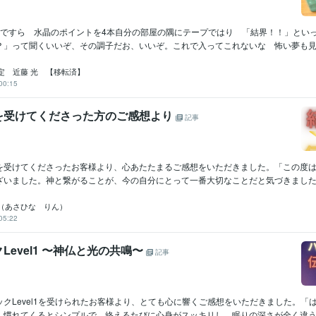
Amazon Web Services:3年
Java:5年
Linux:20年
C++:10年
COBOL:45
HTML:22年
PHP:20年
SQL:44年
VC++:20年
Oracle:33年
UNIX:45年
Windows Server:25年
GitHub:2年
孫ですら 水晶のポイントを4本自分の部屋の隅にテープではり 「結界！！」とい
？」って聞くいいぞ、その調子だお、いいぞ。これで入ってこれないな 怖い夢も見ない
Adobe Photoshop:12年
弥生会計:40年
Excel:40年
Word:40年
WordPre
クリエイ
ツール
Microsoft Project:3年
ChatGPT:2年
Adobe Premiere Pro:9年
Final Cu
定 近藤 光 【移転済】
00:15
iMovie:8年
Pascal :20年
motorola系 アセンブラ:10年
IBM Infosphere:10年
ツール
授を受けてくださった方のご感想より
記事
informix DB:15年
IBM webspere:10年
lisp:13年
Ada:15年
UNIX BSD:
IBM PL/1:2年
占い
近藤流推命鑑定　（三白宝海）
地球年表のリーディング
吉方
分野
を受けてくださったお客様より、心あたたまるご感想をいただきました。「この度
産の購入
幸運を授ける
ざいました。神と繋がることが、今の自分にとって一番大切なことだと気づきました。
仕事
金運
経営
ビジネス
営業
健康
金融業界
貿易
住宅
悩み相談・カウンセリング
魔除け
ラップ音・ポルターガイストの
（あさひな りん）
らも好かれるスキル
05:22
会社
人間関係
魔物
鬼
福の神
Level1 〜神仏と光の共鳴〜
記事
放送大学
1985年3月 ~ 現在
歴
私立工業大学
1983年3月 ~ 1983年4月
新宿の電子専門学校
1983年3月 ~ 1985年2月
クLevel1を受けられたお客様より、とても心に響くご感想をいただきました。「
英語
日常会話レベル
力
、慣れてくるとシンプルで、終えるたびに心身がスッキリし、眠りの深さが全く違う..