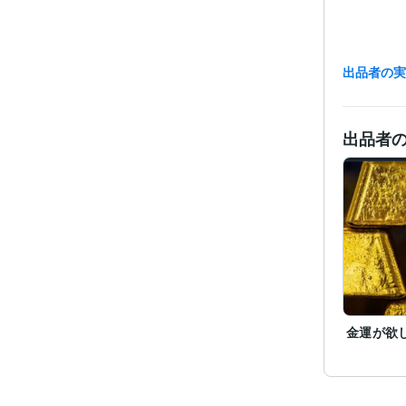
出品者の
出品者
経験
金運が欲
職