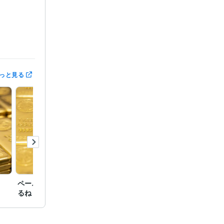
っと見る
ら側で楽しく
で見ろと押し
い　無償では
ペーパーアセットは終わ
アジア通貨危機が来る
悪化（
るね
（金地