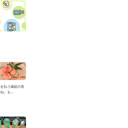
月 ~ 現在
指せ
2020
会社の情報
に講師とし
勲章はカネ
の儲かる産業
いページの執
気を払う縁起の良
。も...