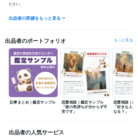
ださい。

◆電話鑑定の待機について

出品者の実績をもっと見る
待機時間外でも、タイミングが合えば鑑定をお受けできる場合がござい
ます。

ご希望の時間がありましたら、ダイレクトメッセージよりご相談くださ
い。

出品者のポートフォリオ
もっと見る
※ダイレクトメッセージは鑑定中などにより返信が遅れる場合がございま
す。

※深夜（0：00～7：00）のメッセージは、朝9時以降のご返信となりま
す。

◆電話鑑定のご予約について

・ご予約は、出品ページの「予約を申し込む」よりお願いいたします。

・ご希望時間の3時間前までにお申し込みください。

・1枠30分、1日1枠を目安に承っております。

記事まとめ｜鑑定サンプル
恋愛相談｜鑑定サンプル
恋愛相談｜鑑
「彼の気持ちが分からず不
「好きな人と
◆メッセージ占い・チャット占いについて

安です」
なる？」
メッセージ占い・チャット占いは365日24時間受付中です。

ご依頼後、24時間以内に鑑定結果をお届けいたします。

混雑時は48時間以内となる場合がございます。
出品者の人気サービス
経験職種