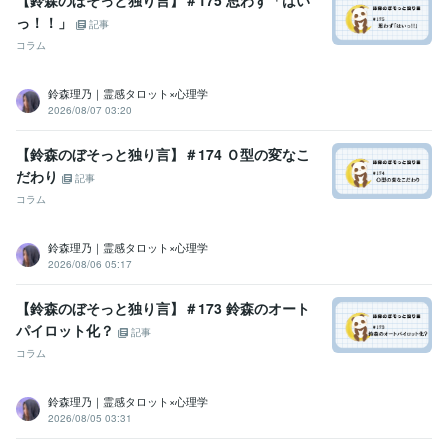
っ！！」
得意分野
記事
占い
恋愛鑑定（恋愛総合 / 出会い）
仕事鑑定（仕事総合 / 転職 / 適
コラム
性）
人間関係鑑定
運勢鑑定
おみくじ鑑定（良縁 / 運勢）
占い
タロット
恋愛
復縁
婚外恋愛
仕事
転職
婚期
出逢い
鈴森理乃｜霊感タロット×心理学
複雑恋愛
2026/08/07 03:20
悩み相談・カウンセリング
恋愛相談
人間関係相談
仕事の悩み相談
話し相手 / 悩み相談
心の整理サポート
カウンセリング
愚痴聞き
悩み相談
人生相談
心の悩み
性の悩み
【鈴森のぼそっと独り言】＃174 Ｏ型の変なこ
相談
話し相手
人間関係の悩み
恋愛相談
だわり
記事
コラム
鈴森理乃｜霊感タロット×心理学
2026/08/06 05:17
【鈴森のぼそっと独り言】＃173 鈴森のオート
パイロット化？
記事
コラム
鈴森理乃｜霊感タロット×心理学
2026/08/05 03:31