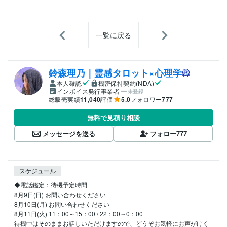
一覧に戻る
鈴森理乃｜霊感タロット×心理学
本人確認
機密保持契約(NDA)
インボイス発行事業者
未登録
総販売実績
11,040
評価
5.0
フォロワー
777
無料で見積り相談
メッセージを送る
フォロー
777
スケジュール
◆電話鑑定：待機予定時間

8月9日(日) お問い合わせください

8月10日(月) お問い合わせください

8月11日(火) 11：00～15：00 / 22：00～0：00

待機中はそのままお話しいただけますので、どうぞお気軽にお声がけく