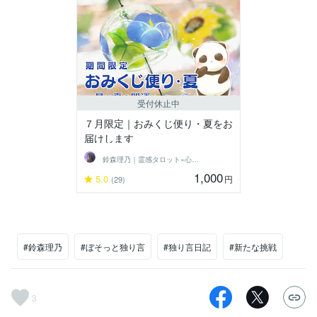
受付休止中
７月限定｜おみくじ便り・夏をお
届けします
鈴森理乃｜霊感タロット×心理学
1,000
5.0
円
(29)
#鈴森理乃
#ぼそっと独り言
#独り言日記
#新たな挑戦
3