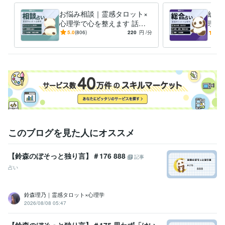
クリエイター / ライター・編集
経験年数 : 3年
お悩み相談｜霊感タロット×
総合
ライフスタイル・その他 / 占い師
経験年数 : 10年
心理学で心を整えます 話す
理学
ライフスタイル・その他 / 講師・インストラクター
だけで心が軽くなる「心の休
を通
5.0
(806)
220
円
/分
5.0
ライフスタイル・その他 / カウンセラー・コーチ
経験年数 : 10年
憩室」。あなたの味方になり
や不
ます
職歴
ココナラ
2016年3月 ~ 現在
占い・スピリチュアル記事ライター
2024年2月 ~ 現在
占い講師
2026年6月 ~ 現在
某大手チャット占いサイト
2026年1月 ~ 現在
某大手占いサイト
2017年8月 ~ 2025年4月
受賞歴
このブログを見た人にオススメ
心に寄り添うエッセイを執筆中
ココナラコンテンツマーケットにて
記事を公開中
占い師初心者・占い師志望者向け講座を展開中
【鈴森のぼそっと独り言】＃176 888
記事
資格・検定
占い
メンタル心理カウンセラー
取得年 : 2015年
タロットリーディングマスター
取得年 : 2015年
鈴森理乃｜霊感タロット×心理学
その他ツール
2026/08/08 05:47
タロットカード:25年
メンタル心理カウンセラー:10年
タロットカードリーディング:10年
【鈴森のぼそっと独り言】＃175 思わず「はい