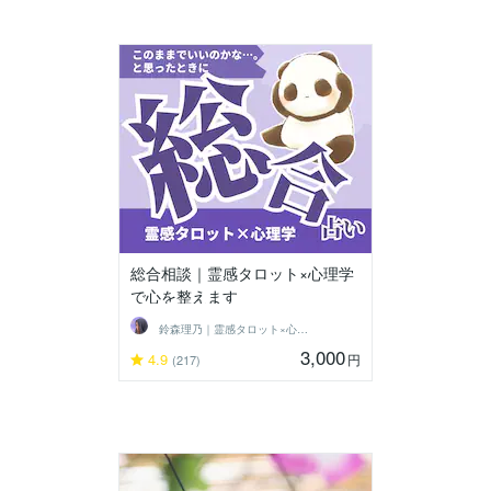
総合相談｜霊感タロット×心理学
で心を整えます
鈴森理乃｜霊感タロット×心理学
3,000
4.9
円
(217)