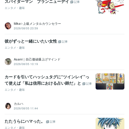
スパイダーマン ブランニューデイ
記事
エンタメ・趣味
以上☆

【≫来る者拒まず去る者追わず≪】で、

フォロワー多くするよりも【≫量より《☆質》派≪】で、

Mika✨上級メンタルカウンセラー
サービスご購入後は、一日※三度のコメントやり取り

2026/08/05 23:59
（＝※購入者様のメッセージを私出品者が確認できる回数）を【☆３０日
間継続☆】

彼がずっと一緒にいたい女性
記事
※具体的な日時・その他内容は、事前打ち合わせにて☆

エンタメ・趣味
（＝※この時点では３０日カウントはされないのでご安心を☆☆
Asami｜自己価値爆上げマインド
得意分野
2026/08/05 10:19
住まい・美容・生活相談
あなたに合う映画紹介
映画
洋画
邦画
おうち時間
ステイホーム
ストレス
悩み
カードを引いてハッシュタグに“ツインレイ”っ
お気に入り
フォロー
おすすめ
て使えば「私は信用における占い師だ」と
記事
エンタメ・趣味
カルハ
2026/08/05 11:44
たたうらにハマった。
記事
エンタメ・趣味