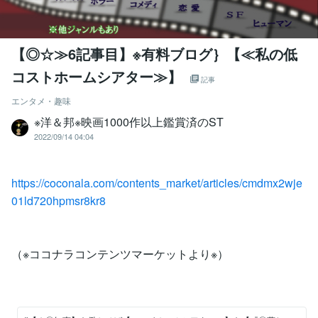
【◎☆≫6記事目】※有料ブログ｝【≪私の低
コストホームシアター≫】
記事
エンタメ・趣味
※洋＆邦※映画1000作以上鑑賞済のST
2022/09/14 04:04
https://coconala.com/contents_market/articles/cmdmx2wje
01ld720hpmsr8kr8
（※ココナラコンテンツマーケットより※）