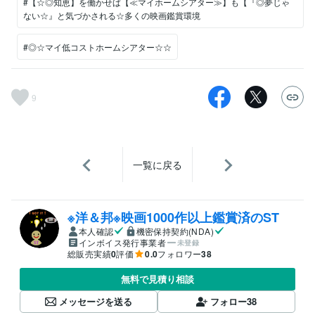
#【☆◎知恵】を働かせば【≪マイホームシアター≫】も【『◎夢じゃ
ない☆』と気づかされる☆多くの映画鑑賞環境
#◎☆マイ低コストホームシアター☆☆
9
一覧に戻る
※洋＆邦※映画1000作以上鑑賞済のST
本人確認
機密保持契約(NDA)
インボイス発行事業者
未登録
総販売実績
0
評価
0.0
フォロワー
38
無料で見積り相談
メッセージを送る
フォロー
38