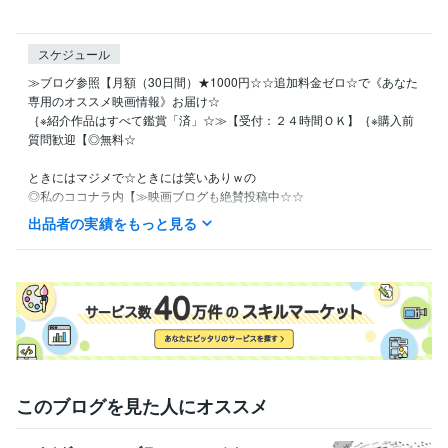
スケジュール
≫ブログ参照【月額（30日間）★1000円☆☆追加料金ゼロ☆で《あなた
専用のオススメ映画情報》お届け☆

｛※紹介作品はすべて鑑賞「済」☆≫【受付：２４時間ＯＫ】｛※購入前
質問歓迎【◎無料☆

ときにはマジメで☆ときには笑いありｗの

◎私のココナラ内【≫映画ブログも絶賛投稿中☆☆

出品者の実績をもっと見る
｛◆無料ブログ《166》記事＋◆有料ブログ《7》記事の

☆≫☆【☆現在合計１７３☆記事☆】☆≪☆

（《参考》◎☆100☆記事目達成日時【☆☆2024年5月7日12時54分☆
☆】）

《注》：手間がかかったブログ内容は◎※有料（＝【※ココナラコンテン
ツマーケットにて】）

このブログを見た人にオススメ
｛★それでも無料or有料問わず☆いろいろな私の映画ブログ☆から

【正式出品購入】に向けた検討材料にお使いください☆☆
