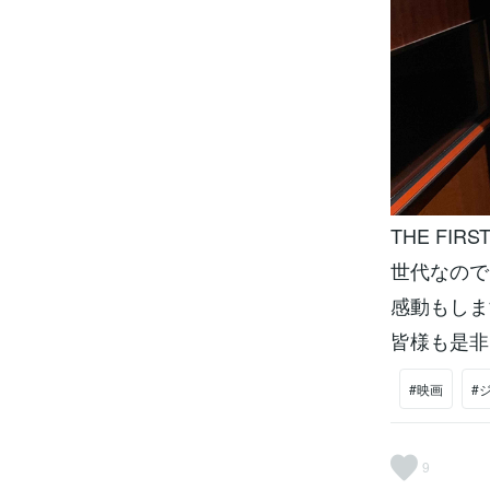
THE FIRS
世代なので
感動もしま
皆様も是非
#映画
#
9