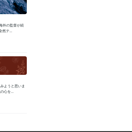
海外の監督が続
テ...
てみようと思いま
心を...