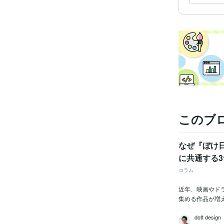
このブ
なぜ『ぼけ
に共通する
コラム
近年、映画やド
集める作品が増
dott design