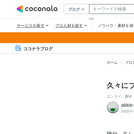
ココナラブログ
ホーム
ブロ
久々に
エンタメ・趣味
akk
2023/01/
随分、久し