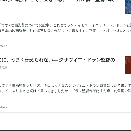
田です♪映画監督についての記事、これまでランティモス、イニャリトゥ、ドランと
日本の映画監督、片山慎三監督の作品ついて書きます。正直、これまでの3人とは全然
09:18
のに、うまく伝えられない— グザヴィエ・ドラン監督の
記事
田です＊映画監督シリーズ、今日はカナダのグザヴィエ・ドラン監督について書い
ス、イニャリトゥと続けて書いてきましたが、ドラン監督作品はまた違った角度で私の
08:20