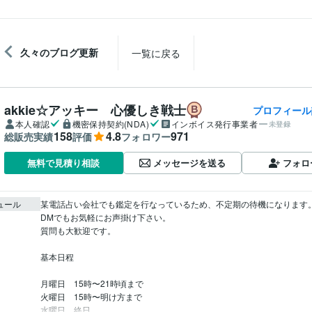
久々のブログ更新
一覧に戻る
akkie☆アッキー 心優しき戦士
プロフィール
本人確認
機密保持契約(NDA)
インボイス発行事業者
未登録
158
4.8
971
総販売実績
評価
フォロワー
メッセージを送る
フォロ
無料で見積り相談
ュール
某電話占い会社でも鑑定を行なっているため、不定期の待機になります。
DMでもお気軽にお声掛け下さい。

質問も大歓迎です。

基本日程

月曜日　15時〜21時頃まで

火曜日　15時〜明け方まで

水曜日　終日
