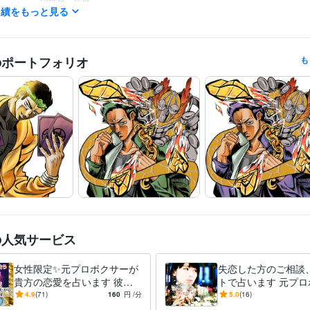
実績をもっと見る
木曜日　15時〜21時頃まで

金曜日　15時〜21時頃まで

土曜日　15時〜明け方まで

日曜日・祝日　終日

のポートフォリオ
も
その他のお時間帯もお問い合わせいただければ対応可能です。
の人気サービス
女性限定✨元プロボクサーが
失恋した方のご相談
貴方の恋愛を占います 彼と
トで占います 元プロ
の未来は？☆男性心理を知り
ー占い師が恋愛心理
4.9
(71)
160
円
/分
5.0
(16)
尽くした元ボクサーが占いま
して、心のケアもし