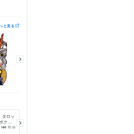
っと見る
、タロッ
元ボクサーが男の心理解説！
ボクサ
恋愛相談聞きます 恋愛心理
学を駆使
学専門の元ボクサー占い師が
160
円
/分
5.0
(6)
160
円
/分
ます
恋愛の相談、伺います。