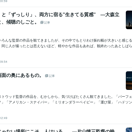
00:59
」と「ずっしり」、両方に宿る"生きてる質感" ―大森立
と、傾聴のしごと。
記事
いろんな監督の作品を観てきましたが、その中でもとりわけ振れ幅が大きいと感じ
。同じ人が撮ったとは思えないほど、軽やかな作品もあれば、観終わったあとしばらく
09:54
画面の奥にあるもの。
記事
ストウッド監督の作品を、むかしから、気づけばたくさん観てきました。「パーフ
ノ」「アメリカン・スナイパー」「ミリオンダラーベイビー」「運び屋」「ハドソン川
12:49
じゃない場所にこそ、人はいる。 —片山慎三監督の映