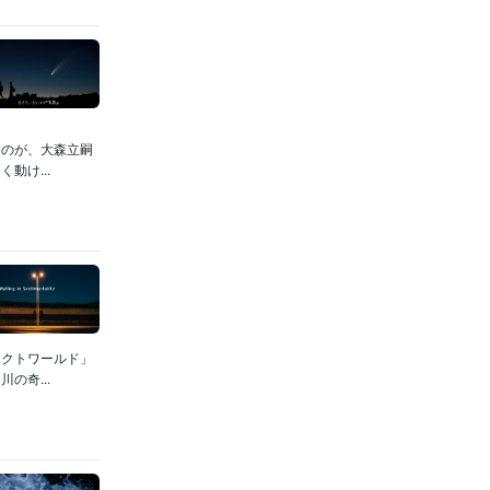
るのが、大森立嗣
動け...
ェクトワールド」
の奇...