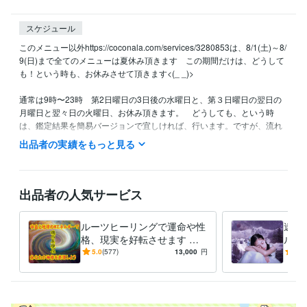
スケジュール
このメニュー以外https://coconala.com/services/3280853は、8/1(土)～8/
9(日)まで全てのメニューは夏休み頂きます　この期間だけは、どうして
も！という時も、お休みさせて頂きます<(_ _)>

通常は9時〜23時　第2日曜日の3日後の水曜日と、第３日曜日の翌日の
月曜日と翌々日の火曜日、お休み頂きます。　どうしても、という時
は、鑑定結果を簡易バージョンで宜しければ、行います。ですが、流れ
るエネルギーはいつもと同じですので、効果は一緒だと思います。何卒
出品者の実績をもっと見る
宜しくお願い致します☆彡
経験職種
ライフスタイル・その他 / 占い師
経験年数 : 13年
出品者の人気サービス
ライフスタイル・その他 / マッサージ師・セラピスト
経験年数 : 17
年
ルーツヒーリングで運命や性
遠隔
資格・検定
格、現実を好転させます 体
ルギ
認定レイキヒーラー
取得年 : 2008年
やメンタルを元気に！魂の具
この
5.0
(577)
13,000
円
5.0
現化であなたの使命を現実化
さを
その他ツール
ヒーリング:14年
波動整体:17年