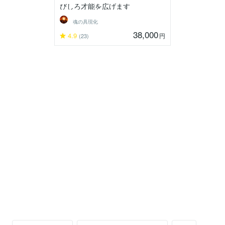
びしろ才能を広げます
魂の具現化
38,000
4.9
円
(23)