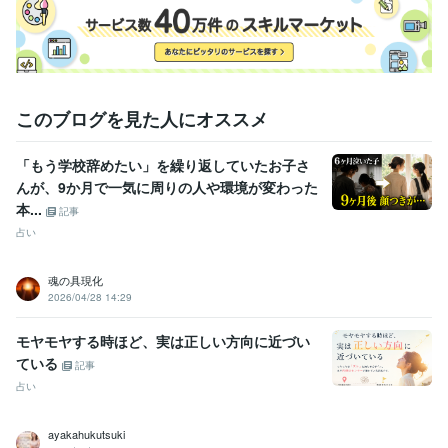
得意分野
悩み相談・カウンセリング
ヒーリング、波動整体
ヒーリング
総合運
健康
波動整体
恋愛
子宝
ビジネス運
幸運
占い
チャネリング
スピリチュアル
このブログを見た人にオススメ
「もう学校辞めたい」を繰り返していたお子さ
んが、9か月で一気に周りの人や環境が変わった
本...
記事
占い
魂の具現化
2026/04/28 14:29
モヤモヤする時ほど、実は正しい方向に近づい
ている
記事
占い
ayakahukutsuki