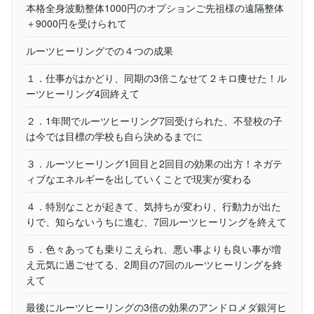
本格全身波動整体1000円のオプションご先祖様の遠隔整体
＋9000円を受けられて
ルーツヒーリングでの４つの成果
１．仕事がはかどり、同期の3倍こなせて２キロ痩せた！ル
ーツヒーリング4回終えて
２．1年間でルーツヒーリング7回受けられた、不登校の子
は今では目標の学校も自ら決めるまでに
３．ルーツヒーリング1回目と2回目の効果の出方！ネガテ
ィブなエネルギーを出していくことで現実が変わる
４．特別なことが起きて、気持ちが変わり、行動力が出た
りで、知らないうちに進む、7回ルーツヒーリングを終えて
５．色々あっても乗りこえられ、悪い事よりも良い事が増
え元気に過ごせてる、2周目の7回のルーツヒーリングを終
えて
最後にルーツヒーリングの3倍の効果のアンドロメダ銀河ヒ