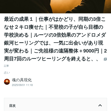
最近の成果１｜仕事がはかどり、同期の3倍こ
なせ２キロ痩せた｜不登校の子が自ら目標の
学校決める｜ルーツの3倍効果のアンドロメダ
銀河ヒーリングでは、一気に出会いがあり現
実が変わる｜ご先祖様の遠隔整体＋9000円｜2
周目7回のルーツヒーリングを終えると、、
記事
占い
魂の具現化
2025/09/01 11:18
目次