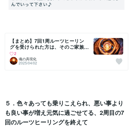
【まとめ】7回1周ルーツヒーリン
グを受けられた方は、そのご家族
が受けられると更に良い結果にな
2
ってます！
魂の具現化
2025/04/02
５．色々あっても乗りこえられ、悪い事より
も良い事が増え元気に過ごせてる、2周目の7
回のルーツヒーリングを終えて