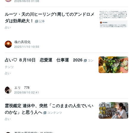
2026/06/03 01:08
ルーツ・天の川ヒーリング1周してのアンドロメ
ダは効果絶大！
記事
占い
魂の具現化
2025/11/10 10:55
占い♡ ８月10日 恋愛運 仕事運 2026
コン
テンツ
占い
エリ 778
2026/08/10 02:41
霊視鑑定 連休中、突然「このままの人生でいい
のかな」と思う人へ
コンテンツ
占い