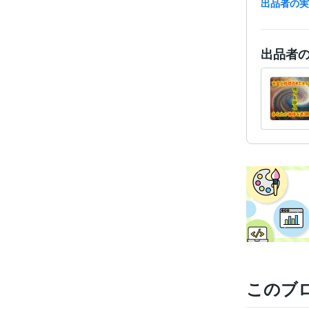
出品者の
資格・
出品者
その他
得意
このブ