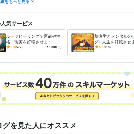
実績をもっと見る
ライフスタイル・その他 / マッサージ師・セラピスト
経験年数 : 17
認定レイキヒーラー
取得年 : 2008年
検定
の人気サービス
ヒーリング:14年
波動整体:17年
ツール
ルーツヒーリングで運命や性
脳疲労とメンタルの
悩み相談・カウンセリング
ヒーリング、波動整体
分野
格、現実を好転させます 体
グ✨人生を好転させま
ヒーリング
総合運
健康
波動整体
恋愛
子宝
ビジネス運
幸運
やメンタルを元気に！魂の具
占い
チャネリング
がいを取り戻そう♪
5.0
(577)
13,000
円
5.0
(913)
現化であなたの使命を現実化
スピリチュアル
拭し人生を前向きに
ログを見た人にオススメ