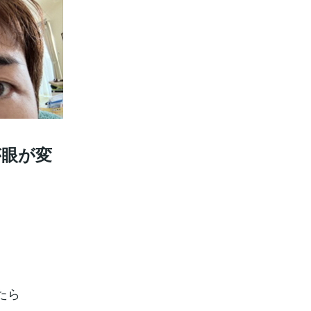
が眼が変
たら