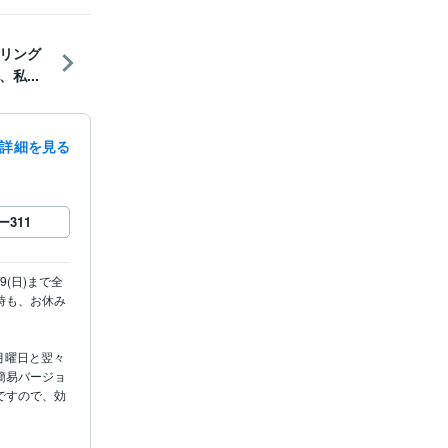
リング
私...
詳細を見る
ー
311
8/9(日)まで全
時も、お休み
月曜日と翌々
簡易バージョ
ですので、効