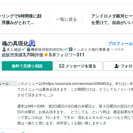
ーリングで6時間後に顔
アンドロメダ銀河ヒー
一覧に戻る
浮腫みがとれて...
を受けて、自由がいい、
魂の具現化
プロフィール
本人確認
機密保持契約(NDA)
インボイス発行事業者
未登録
3,706
5.0
311
総販売実績
評価
フォロワー
メッセージを送る
フォロ
無料で見積り相談
ュール
このメニュー以外https://coconala.com/services/3280853は、8/1(土)～
てのメニューは夏休み頂きます　この期間だけは、どうしても！という
させて頂きます<(_ _)>

通常は9時〜23時　第2日曜日の3日後の水曜日と、第３日曜日の翌日の
日の火曜日、お休み頂きます。　どうしても、という時は、鑑定結果を
ンで宜しければ、行います。ですが、流れるエネルギーはいつもと同じ
果は一緒だと思います。何卒宜しくお願い致します☆彡
ライフスタイル・その他 / 占い師
経験年数 : 13年
職種