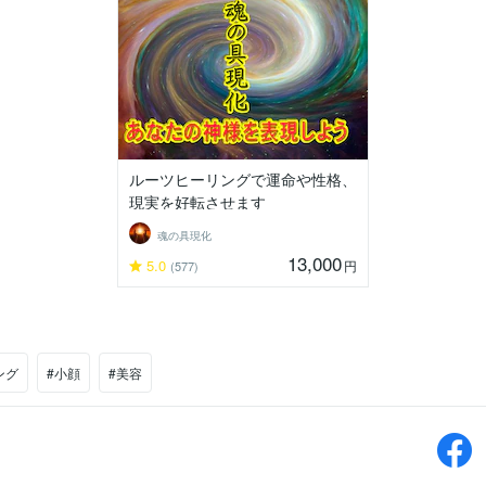
ルーツヒーリングで運命や性格、
現実を好転させます
魂の具現化
13,000
5.0
円
(577)
ング
#小顔
#美容