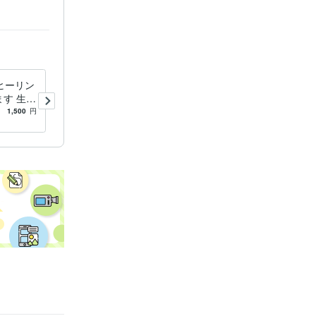
年
ヒーリン
遠隔美容整体で顔眼肌のエネ
す 生き
ルギーを高め美しくします
不安を払
この遠隔のエネルギーで美し
1,500
円
5.0
(229)
2,000
円
させます
さを醸し出してください