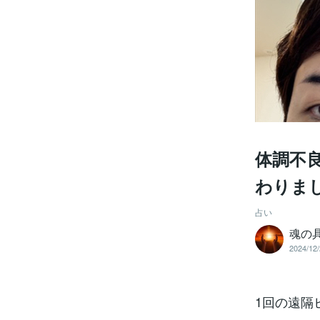
体調不
わりま
占い
魂の
2024/12/
1回の遠隔