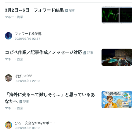
3月2日～6日 フォワード結果
記事
マネー・副業
フォワード検証部
2026/03/10 02:57
コピペ作業／記事作成／メッセージ対応
記事
マネー・副業
ぽぱい1962
2026/01/31 22:33
「海外に売るって難しそう…」と思っているあ
なたへ
記事
マネー・副業
ひろ 安全なeBayサポート
2026/01/22 04:38