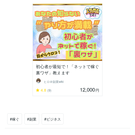
初心者が最短で！「ネットで稼ぐ
裏ワザ」教えます
ヒロ＠副業wiki
12,000
4.8
円
(9)
#稼ぐ
#副業
#ビジネス