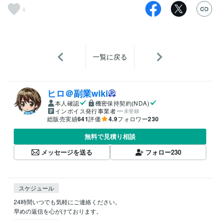
4
一覧に戻る
ヒロ＠副業wiki
本人確認
機密保持契約(NDA)
インボイス発行事業者
未登録
総販売実績
641
評価
4.9
フォロワー
230
無料で見積り相談
メッセージを送る
フォロー
230
スケジュール
24時間いつでも気軽にご連絡ください。

早めの返信を心がけております。