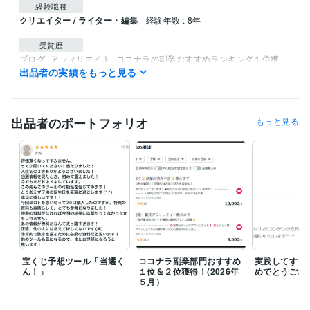
経験職種
クリエイター / ライター・編集
経験年数 : 8年
受賞歴
ブログ
アフィリエイト
ココナラの副業おすすめランキング１位獲
出品者の実績をもっと見る
得！
資格・検定
マイクロソフト オフィス スペシャリスト（MOS）
取得年 : 2007年
出品者のポートフォリオ
もっと見る
プログラミング言語・フレームワーク
SQL:5年
MySQL:5年
ビジネス・クリエイティブツール
WordPress:6年
Excel:10年
Google サイト:6年
Google スプレッドシート:5年
Google ドキュメント:5年
PowerPoint:15年
Word:16年
Google Analytics:5年
ChatGPT:3年
CapCut:3年
iMovie:3年
Vrew:3年
Canva:3年
GarageBand:10年
その他ツール
宝くじ予想ツール「当選く
ココナラ副業部門おすすめ
実践してすぐ
ワードプレス:6年
ん！」
１位＆２位獲得！(2026年
めでとうござ
５月）
得意分野
資産運用・副業の相談
ネット副業全般