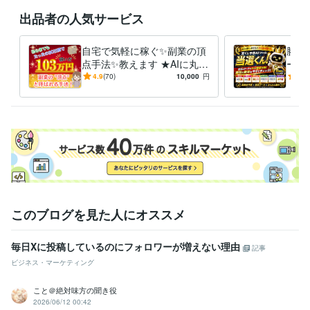
ビジネス 副業
出品者の人気サービス
ライティング・翻訳
webライティング・画像作成
ビジネス・健康・恋愛
その他
自宅で気軽に稼ぐ✨副業の頂
勝利
語学力
点手法✨教えます ★AIに丸投
ール
英語
日常会話レベル
げで初心者も簡単！｜型破り
【ア
4.9
(70)
10,000
円
5.0
な方法で収入を自動化｜
精度
作】
このブログを見た人にオススメ
毎日Xに投稿しているのにフォロワーが増えない理由
記事
ビジネス・マーケティング
こと＠絶対味方の聞き役
2026/06/12 00:42