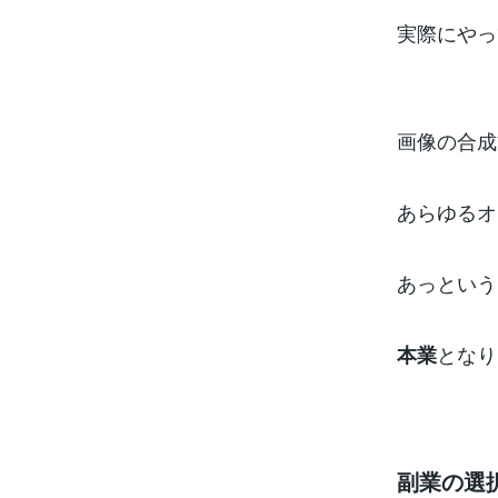
実際にやっ
画像の合成
あらゆるオ
あっという
となり
本業
副業の選