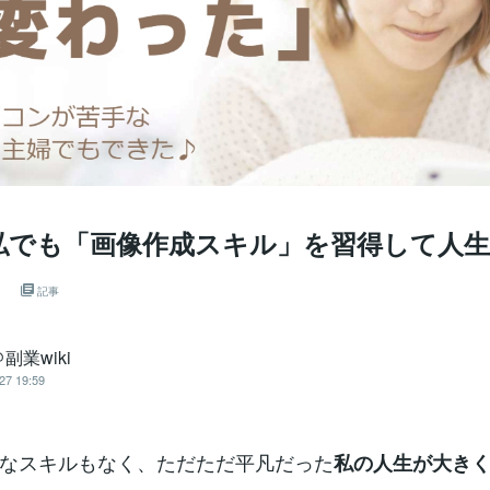
私でも「画像作成スキル」を習得して人
。
記事
副業wiki
27 19:59
なスキルもなく、ただただ平凡だった
私の人生が大き