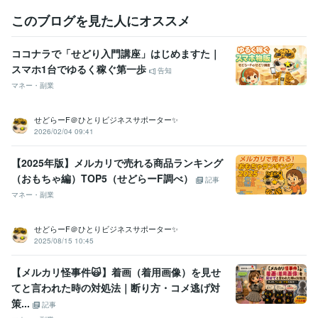
このブログを見た人にオススメ
ココナラで「せどり入門講座」はじめますた｜
スマホ1台でゆるく稼ぐ第一歩
告知
マネー・副業
せどらーF＠ひとりビジネスサポーター✨
2026/02/04 09:41
【2025年版】メルカリで売れる商品ランキング
（おもちゃ編）TOP5（せどらーF調べ）
記事
マネー・副業
せどらーF＠ひとりビジネスサポーター✨
2025/08/15 10:45
【メルカリ怪事件🙀】着画（着用画像）を見せ
てと言われた時の対処法｜断り方・コメ逃げ対
策...
記事