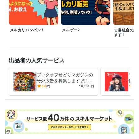
日本の古本屋会員
取得年 : 2006年
得意分野
資産運用・副業の相談
せどり、メルカリ販売ノウハウ
ブログアフィ
リエイト
ツール開発
メルマガ配信
メルカリバンバン！
メルゲー2
古書組合の入
ます！
せどり、アフィリ
出品者の人気サービス
ブックオフせどりマガジンの
問屋
号外広告を募集します 約100
仕入
00部発行のメルマガでココナ
け付
5.0
(2)
10,000
円
4.8
ラ商品を宣伝しませんか？
品の
か？