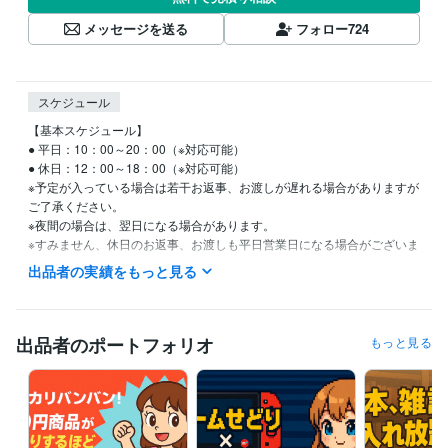
メッセージを送る
フォロー
724
スケジュール
【基本スケジュール】

● 平日：10：00～20：00（※対応可能）

● 休日：12：00～18：00（※対応可能）

※予定が入っている場合は若干お返事、お渡しが遅れる場合がありますが
ご了承ください。

※夜間の場合は、翌日になる場合があります。

※すみません、休日のお返事、お渡しも平日営業日になる場合がございま
す。
出品者の実績をもっと見る
受賞歴
ヤフオクハンター ウイニングザレインボー
おもちゃせどりマニュア
ル
せどりカンタービレ♪CD・DVDコンプリート
出張買取せどりマニ
出品者のポートフォリオ
もっと見る
ュアル
パワーせどらー養成講座
電脳せどり入門
【新】新古本せど
りマニュアル
せどり外注化マニュアル
買取せどりマニュアル
資格・検定
群馬県公安委員会古物商許可
取得年 : 1994年
群馬県古書籍商組合会員
取得年 : 2006年