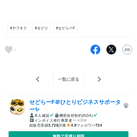
#ヤフオク
#せどり
#せどらーF
2
一覧に戻る
せどらーF＠ひとりビジネスサポータ
ー✨
本人確認
機密保持契約(NDA)
インボイス発行事業者
未登録
総販売実績
3,728
評価
4.9
フォロワー
724
無料で見積り相談