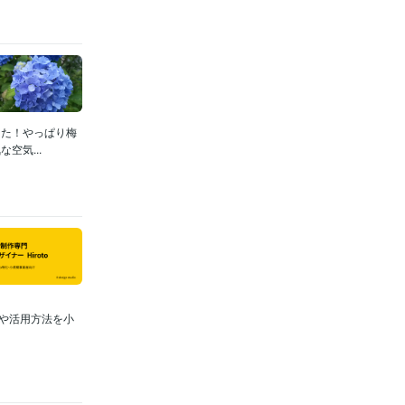
きた！やっぱり梅
空気...
識や活用方法を小