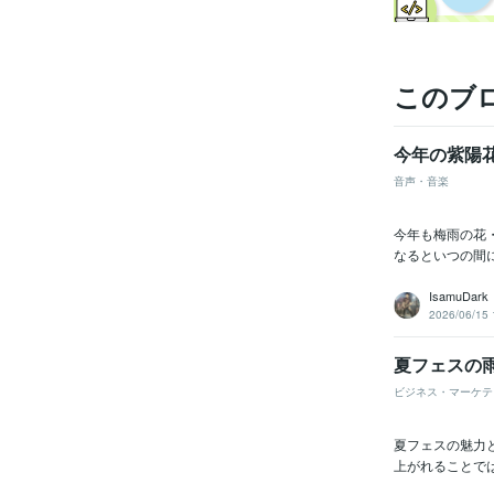
このブ
今年の紫陽
音声・音楽
今年も梅雨の花
なるといつの間に
IsamuDark
2026/06/15 
夏フェスの
ビジネス・マーケテ
夏フェスの魅力と
上がれることで