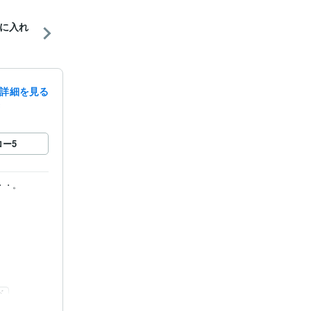
に入れ
詳細を見る
録
ロー
5


ド