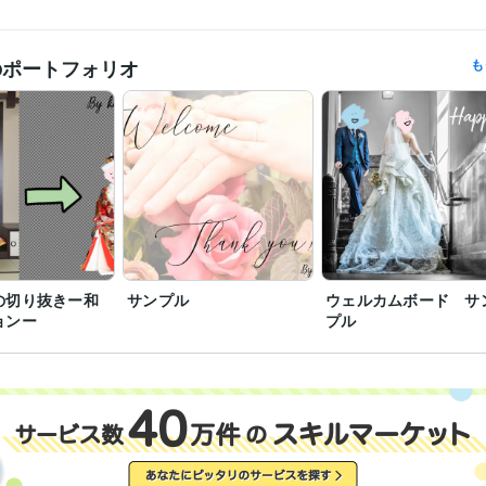
写真
切り抜き
GIMP
画像加工
のポートフォリオ
も
の切り抜きー和
サンプル
ウェルカムボード サ
ョンー
プル