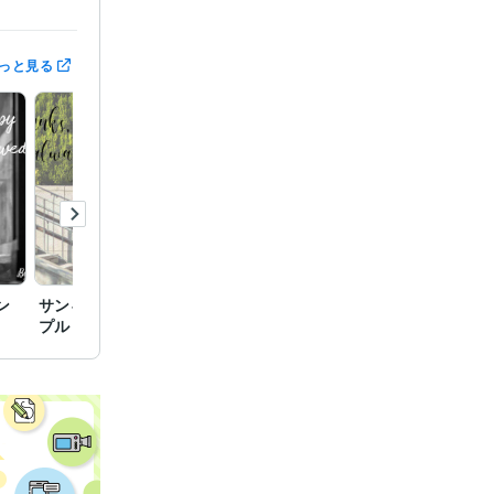
っと見る
ン
サンキューボード サン
プル