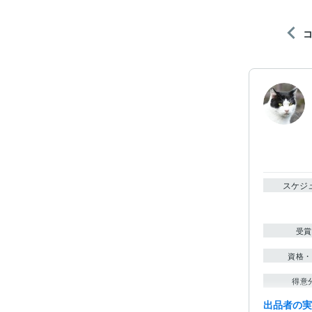
スケジ
受賞
資格・
得意
出品者の