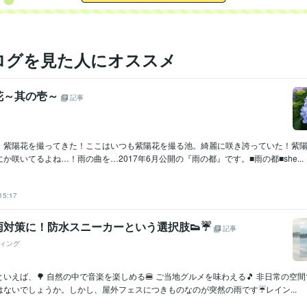
ログを見た人にオススメ
花～其の壱～
記事
・紫陽花を撮ってきた！ここはいつも紫陽花を撮る池。綺麗に咲き誇っていた！紫
か咲いてるよね…！雨の曲を…2017年6月公開の『雨の都』です。■雨の都■she...
15:17
雨対策に！防水スニーカーという選択肢👟☔
記事
ィング
いえば、🌳 自然の中で音楽を楽しめる🍔 ご当地グルメを味わえる🎵 非日常の空
はないでしょうか。しかし、屋外フェスにつきものなのが突然の雨です☔レイン...