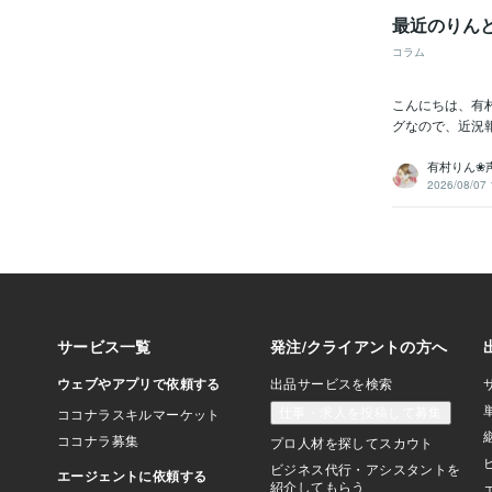
最近のりん
コラム
こんにちは、有村
グなので、近況報
有村りん❀
2026/08/07 