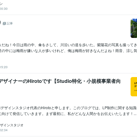
イン
00:30
り
記事
うだね！今日は雨の中、傘をさして、川沿いの道を歩いた。紫陽花の写真も撮って
世の中には梅雨が嫌いな人が多いけれど、俺は梅雨が好きなんだよね！雨音、涼し気な
15:20
デザイナーのHirotoです【Studio特化・小規模事業者向
デザインスタジオ代表のHirotoと申します。このブログでは、LP制作に関する知
に向けて発信していきます。まず最初に、私がどんな人間かをお伝えいたします！...
┊Rデザインスタジオ
02:34