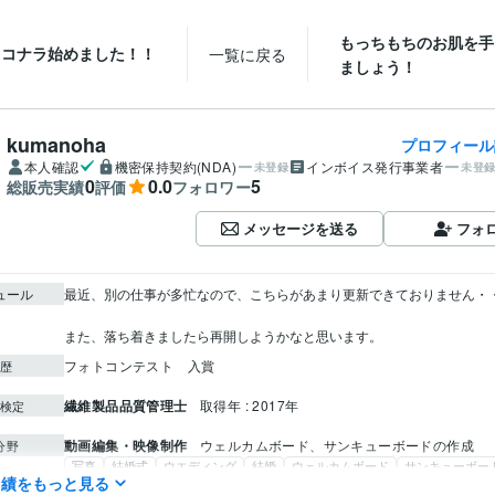
もっちもちのお肌を手
ココナラ始めました！！
一覧に戻る
ましょう！
kumanoha
プロフィール
本人確認
機密保持契約(NDA)
インボイス発行事業者
未登録
未登
0
0.0
5
総販売実績
評価
フォロワー
メッセージを送る
フォ
ュール
最近、別の仕事が多忙なので、こちらがあまり更新できておりません・・・。
また、落ち着きましたら再開しようかなと思います。
フォトコンテスト　入賞
歴
繊維製品品質管理士
取得年 : 2017年
検定
動画編集・映像制作
ウェルカムボード、サンキューボードの作成
分野
写真
結婚式
ウエディング
結婚
ウェルカムボード
サンキューボー
実績をもっと見る
資産運用・副業の相談
写真の切り抜き