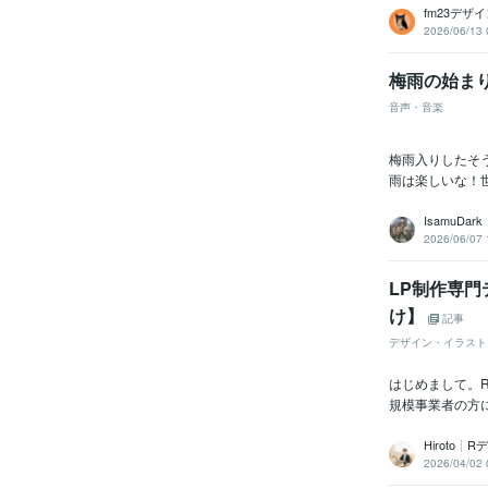
fm23デザ
2026/06/13 
梅雨の始ま
音声・音楽
梅雨入りしたそ
雨は楽しいな！
IsamuDark
2026/06/07 
LP制作専門
け】
記事
デザイン・イラスト
はじめまして。R
規模事業者の方
Hiroto
2026/04/02 