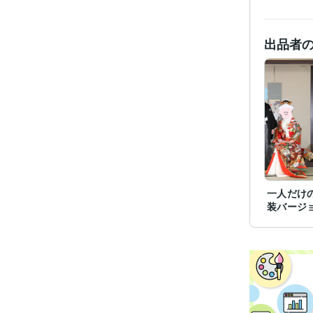
出品者
一人だけ
装バージ