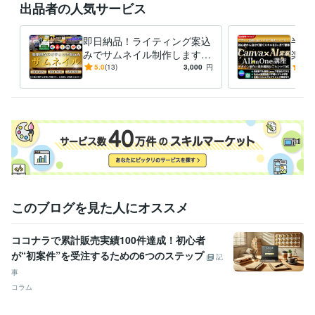
出品者の人気サービス
即日納品！ライティング案込
半額！
みでサムネイル制作します B
楽々
rainなど即日対応可！効果に
案件獲
5.0
(13)
3,000
円
5.0
繋げるサムネイル/バナー制
オー
作
このブログを見た人にオススメ
ココナラで累計販売実績100件達成！初心者
が“初案件”を受注するための6つのステップ
記
事
コラム