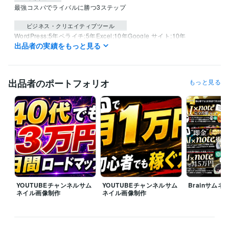
最強コスパでライバルに勝つ3ステップ
ビジネス・クリエイティブツール
WordPress:5年
ペライチ:5年
Excel:10年
Google サイト:10年
出品者の実績をもっと見る
Google スプレッドシート:15年
Google スライド:15年
Google ドキュメント:15年
Keynote:10年
Numbers:10年
Pages:10年
PowerPoint:10年
Word:10年
Adobe Analytics:10年
Google Analytics:10年
Google Search Console:15年
出品者のポートフォリオ
もっと見る
Yahoo!タグマネージャー:10年
ChatGPT:3年
Midjourney:3年
Adobe Photoshop:16年
Figma:10年
得意分野
Web制作・HP作成・EC構築
サムネイル画像、ロゴ、LP制作
Webデザイン
YOUTUBEチャンネルサム
YOUTUBEチャンネルサム
Brainサム
ネイル画像制作
ネイル画像制作