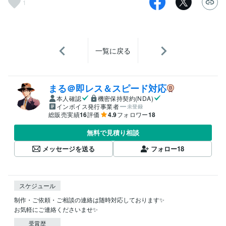
1
一覧に戻る
まる＠即レス＆スピード対応
本人確認
機密保持契約(NDA)
インボイス発行事業者
未登録
総販売実績
16
評価
4.9
フォロワー
18
無料で見積り相談
メッセージを送る
フォロー
18
スケジュール
制作・ご依頼・ご相談の連絡は随時対応しております✨

受賞歴