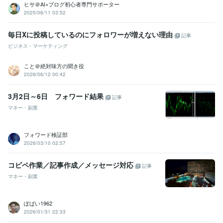
ヒサ＠AI×ブログ初心者専門サポーター
2025/06/11 03:52
毎日Xに投稿しているのにフォロワーが増えない理由
記事
ビジネス・マーケティング
こと＠絶対味方の聞き役
2026/06/12 00:42
3月2日～6日 フォワード結果
記事
マネー・副業
フォワード検証部
2026/03/10 02:57
コピペ作業／記事作成／メッセージ対応
記事
マネー・副業
ぽぱい1962
2026/01/31 22:33