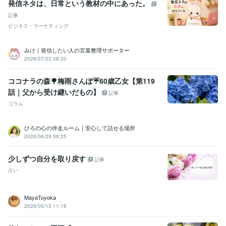
発信ネタは、日常という教材の中にあった。
記事
ビジネス・マーケティング
みけ｜発信したい人の言葉整理サポーター
2026/07/23 08:20
ココナラの森🌳梅雨さんぽ☔60歳乙女【第119
話｜父から受け継いだもの】
記事
コラム
ひろの心の伴走ルーム｜安心して話せる場所
2026/06/29 09:25
少しずつ自分を取り戻す
記事
占い
MayaToyoka
2026/05/13 11:19