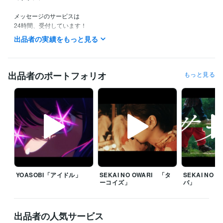
メッセージのサービスは

24時間、受付しています！

出品者の実績をもっと見る
少しでも興味をもってくださったら

メッセージ送ってください。

心よりお待ちしていまーーーーす |˙꒳​˙）

出品者のポートフォリオ
もっと見る
2023.6
受賞歴
ココナラ　登録したで賞
ココナラ　ブログ開始
ココナラ 【 ほぼ毎
日 # 】ブログ開始
ココナラ　レギュラーになれたで賞
ココナラ　フ
ォロワーさん100人達成したで賞
ココナラ　販売実績 10 達成したで
賞
ココナラ　ブロンズになれたで賞
資格・検定
調剤事務管理士
取得年 : 2010年
YOASOBI「アイドル」
SEKAI NO OWARI 「タ
SEKAI NO 
ーコイズ」
バ」
ホームヘルパー２級
取得年 : 2005年
得意分野
悩み相談・カウンセリング
繊細さん　HSP
休憩室（ 雑談 ）
育児
出品者の人気サービス
話・病気・話し相手
家族・大切な人との死別