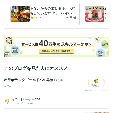
hsp
生きづらさ
人生
恋愛
結婚
育児
仕事
対人関係
心の悩み
話し相手
あなたからの出動命令、お待
202
悩み相談・カウンセリング
ガールズ トーーーク！
タラレバ娘 2022
ちしています タラレバ娘 20
ゃい
（ココナラ編）
ウイスキーが、お好きでしょ（ココナラ編）
恋愛の
22 （ ココナラ 編 ）
しませ
5.0
(1)
100
円
/分
5.0
悩み相談（不毛な恋 編）
悩み相談
話し相手
愚痴聞き
恋愛
結婚
子育て
パートナー
仕事
このブログを見た人にオススメ
出品者ランクゴールドへの昇格
記事
コラム
イラストレーター YAGI
2026/08/01 19:01