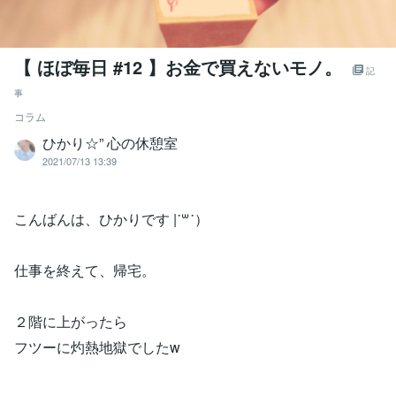
【 ほぼ毎日 #12 】お金で買えないモノ。
記
事
コラム
ひかり☆” 心の休憩室
2021/07/13 13:39
こんばんは、ひかりです |˙꒳​˙）
仕事を終えて、帰宅。
２階に上がったら
フツーに灼熱地獄でしたw