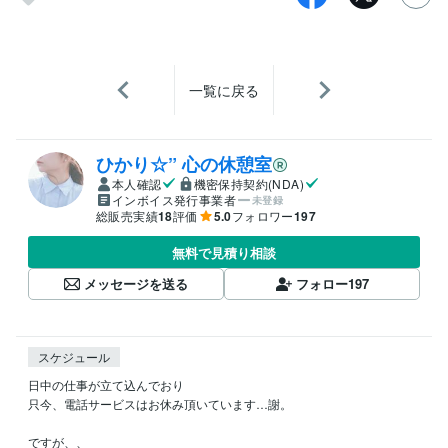
一覧に戻る
ひかり☆” 心の休憩室
本人確認
機密保持契約(NDA)
インボイス発行事業者
未登録
総販売実績
18
評価
5.0
フォロワー
197
無料で見積り相談
メッセージを送る
フォロー
197
スケジュール
日中の仕事が立て込んでおり

只今、電話サービスはお休み頂いています…謝。

ですが、、
