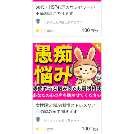
50代・HSP心理カウンセラーが
不倫相談にのります
うさぴょん＠癒し系アラフィフ心寄り添い人
100
5.0
円
/分
(532)
女性限定❗孤独我慢ストレスなど
心の悩み全て聞きます
うさぴょん＠癒し系アラフィフ心寄り添い人
100
5.0
円
/分
(231)