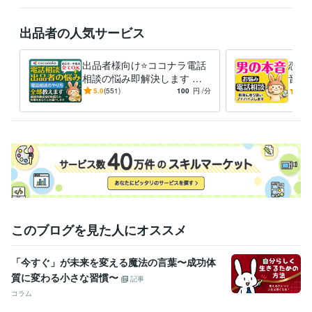
※離席中や通話中の場合でも、「この後お電話できますか？」などメッセ
ージをいただければ、

出品者の人気サービス
折り返しご連絡し、優先的にご相談予約を承ります。

❤️うさぴょんの声（自己紹介）

出品者様向け⭐️ココナラ電話
恋愛
https://coconala.com/blogs/2442027/760213

相談の悩み即解決します 実
音男
績6000件超❗登録34日でプラ
不倫
5.0
(551)
100
円
/分
5.0
❤️うさぴょん【FMラジオ出演時の音声】

チナ❗初心者にも丁寧に解説
心理
https://coconala.com/blogs/2442027/530041

人生
本日も幸せ溢れる1日になりますように
経験職種
営業 / 個人営業
経験年数 : 25年
カスタマーサポート・カスタマーサクセス / カスタマーサポート・ヘ
ルプデスク
経験年数 : 18年
ライフスタイル・その他 / カウンセラー・コーチ
経験年数 : 6年
このブログを見た人にオススメ
職歴
株式会社ココナラ
2021年10月 ~ 現在
「今すぐ」が未来を変える魔法の言葉〜成功体
印刷・ウェブマーケティング会社
1993年3月 ~ 現在
質に変わる小さな習慣〜
記事
株式会社リクルート
1991年3月 ~ 1993年2月
コラム
受賞歴