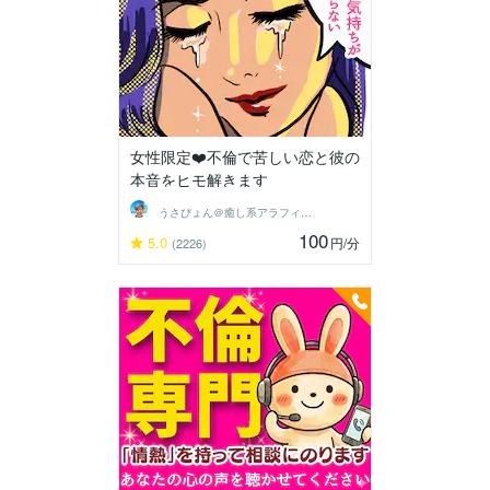
女性限定❤️不倫で苦しい恋と彼の
本音をヒモ解きます
うさぴょん＠癒し系アラフィフ心寄り添い人
100
5.0
円
/分
(2226)