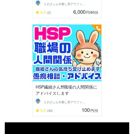
うさぴょん＠癒し系アラフィフ心寄り添い人
6,000
5.0
円
/60分
(2)
HSP繊細さん❗❗職場の人間関係に
アドバイスします
うさぴょん＠癒し系アラフィフ心寄り添い人
100
5.0
円
/分
(34)