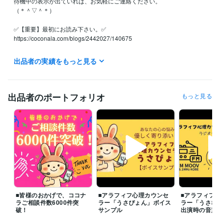
待機中の表示が出ていれば、お気軽にご連絡ください。

（＊＾▽＾＊）

✅【重要】最初にお読み下さい。✅

https://coconala.com/blogs/2442027/140675

✅ よくご相談いただくお悩み

出品者の実績をもっと見る
◆片思いの悩み

◆浮気・不倫・W不倫の悩み

◆復縁・結婚の悩み

◆夫婦関係・DV・モラハラ・離婚の悩み

出品者のポートフォリオ
もっと見る
◆セックスレスの悩み

◆毒親・子供、家庭の悩み

◆職場の人間関係の悩み

◆友達関係の悩み

◆ＨＳＰ（繊細さん）の悩み

◆仕事・転職・キャリアの悩み

◆お金の悩み

◆生き方・人生の悩み等

つらく苦しい気持ちやモヤモヤを少しでも早く手放し、心穏やかに過ご
■皆様のおかげで、ココナ
■アラフィフ心理カウンセ
■アラフィフ
せるよう、誠心誠意サポートいたします。どんなことでもお気軽にご相
ラご相談件数6000件突
ラー「うさぴょん」ボイス
ラー「うさぴ
談くださいね。

破！
サンプル
出演時の音声