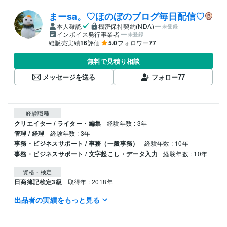
まーsa。♡ほのぼのブログ毎日配信♡
本人確認
機密保持契約(NDA)
未登録
インボイス発行事業者
未登録
総販売実績
16
評価
5.0
フォロワー
77
無料で見積り相談
メッセージを送る
フォロー
77
経験職種
クリエイター / ライター・編集
経験年数 : 3年
管理 / 経理
経験年数 : 3年
事務・ビジネスサポート / 事務（一般事務）
経験年数 : 10年
事務・ビジネスサポート / 文字起こし・データ入力
経験年数 : 10年
資格・検定
日商簿記検定3級
取得年 : 2018年
出品者の実績をもっと見る
ビジネス・クリエイティブツール
Google スプレッドシート:5年
Excel:13年
Word:3年
PowerPoint:10年
Google ドキュメント:3年
Google Analytics:6年
Google スライド:2年