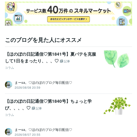
SAP:1年
得意分野
ライティング・翻訳
Webライティング
事務アシスト
このブログを見た人にオススメ
【ほのぼの日記通信♡第1841号】夏バテを克服
して1日をまったり、、、♡
記事
コラム
まーsa。♡ほのぼのブログ毎日配信♡
2026/08/08 20:59
【ほのぼの日記通信♡第1840号】ちょっと学
び、、、、♡
記事
コラム
まーsa。♡ほのぼのブログ毎日配信♡
2026/08/07 20:55