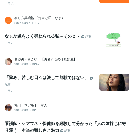
コラム
在り方共鳴塾 『灯台と凪（なぎ）』
2026/08/06 11:07
なぜか道をよく尋ねられる私～その２～
記事
コラム
眞紗矢・まさや 【勇者☆心の休息部屋】
2026/08/06 10:47
「悩み、苦しむ日々は決して無駄ではない」
記事
コラム
福田 マツモト 有人
2026/08/06 10:38
看護師・ケアマネ・保健師を経験して分かった「人の気持ちに寄
り添う」本当の難しさと魅力
記事