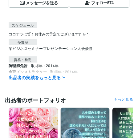
メッセージを送る
フォロー
574
スケジュール
ココナラは暫くお休みの予定でございます(*´ω`*)
受賞歴
某ビジネスセミナープレゼンテーション大会優勝
資格・検定
調理師免許
取得年 : 2014年
食育インストラクター
取得年 : 2014年
出品者の実績をもっと見る
インターネットカウンセラー養成講座修了
取得年 : 2021年
得意分野
悩み相談・カウンセリング
鬱病などの精神疾患
恋愛、人間関係、家
出品者のポートフォリオ
もっと見る
族環境、仕事の悩み
カウンセリング
ビジネス代行・事務代行
販売力向上、売上向上
ビジネス