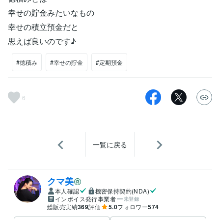
幸せの貯金みたいなもの
幸せの積立預金だと
思えば良いのです♪
#徳積み
#幸せの貯金
#定期預金
6
一覧に戻る
クマ美
本人確認
機密保持契約(NDA)
インボイス発行事業者
未登録
総販売実績
369
評価
5.0
フォロワー
574