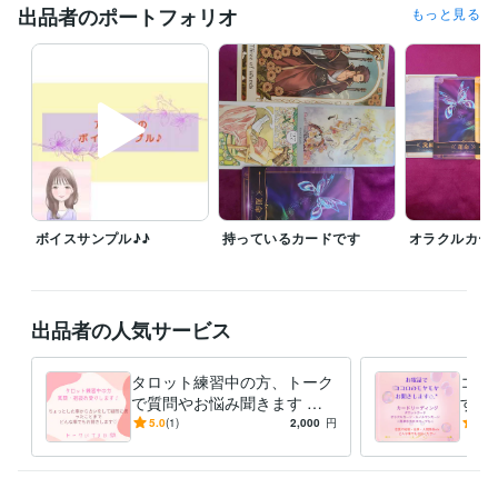
出品者のポートフォリオ
もっと見る
得意分野
占い
タロットカード
占い
恋愛
仕事
人間関係
なんでも
悩み相談・カウンセリング
傾聴・相談・雑談
相談
愚痴
雑談
惚気
趣味
ボイスサンプル♪♪
持っているカードです
オラクルカー
出品者の人気サービス
タロット練習中の方、トーク
ココ
で質問やお悩み聞きます 練
す 
習していて困ったことを、お
軽く
5.0
(1)
2,000
円
5.0
聞きします(*^^*)