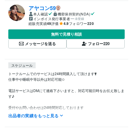
アヤコン59
本人確認
機密保持契約(NDA)
インボイス発行事業者
未登録
総販売実績
49
評価
4.9
フォロワー
220
無料で見積り相談
メッセージを送る
フォロー
220
スケジュール
トークルームでのサービスは24時間購入して頂けます❣️

仕事中や睡眠中等以外は対応可能✩

電話サービスはDMにて連絡下さいますと、対応可能日時をお伝え致しま
す♪

受付やお問い合わせは24時間対応しております

お待たせしないようスムーズな対応を心掛けていますので、よろしくお
出品者の実績をもっと見る
願いいたします(*´︶`*)
資格・検定
介護福祉士
取得年 : 2014年