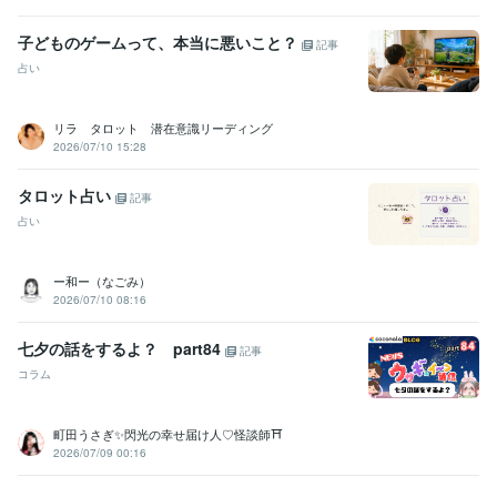
子どものゲームって、本当に悪いこと？
記事
占い
リラ タロット 潜在意識リーディング
2026/07/10 15:28
タロット占い
記事
占い
ー和ー（なごみ）
2026/07/10 08:16
七夕の話をするよ？ part84
記事
コラム
町田うさぎ✨閃光の幸せ届け人♡怪談師⛩️
2026/07/09 00:16