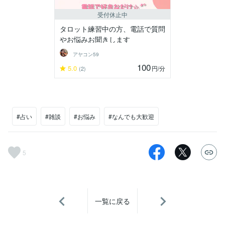
受付休止中
タロット練習中の方、電話で質問
やお悩みお聞きします
アヤコン59
100
5.0
円
/分
(2)
#占い
#雑談
#お悩み
#なんでも大歓迎
5
一覧に戻る