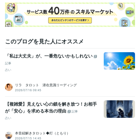
このブログを見た人にオススメ
「私は大丈夫」が、一番危ないかもしれない
記事
占い
リラ タロット 潜在意識リーディング
2026/07/16 09:45
【複雑愛】見えない心の鎖を解き放つ！お相手
が「安心」を求める本当の理由
記事
占い
本音紐解きタロット◆灯（ともり）
2026/07/15 14:45