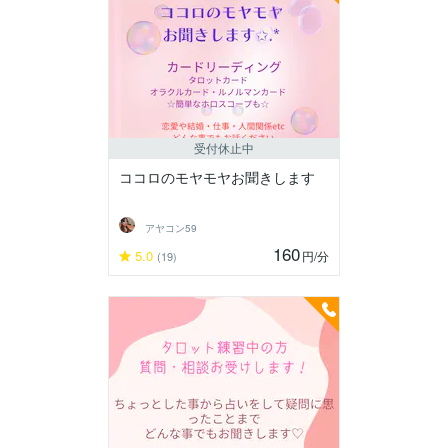
受付休止中
ココロのモヤモヤお聞きします
アヤコン59
160
5.0
円
/分
(19)