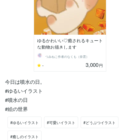
ゆるかわいい♡癒されるキュート
な動物お描きします
つみねこ作者のなくも（奈雲）
3,000
-
円
今日は噴水の日。
#ゆるいイラスト
#噴水の日
#絵の世界
#ゆるいイラスト
#可愛いイラスト
#どうぶつイラスト
#癒しのイラスト