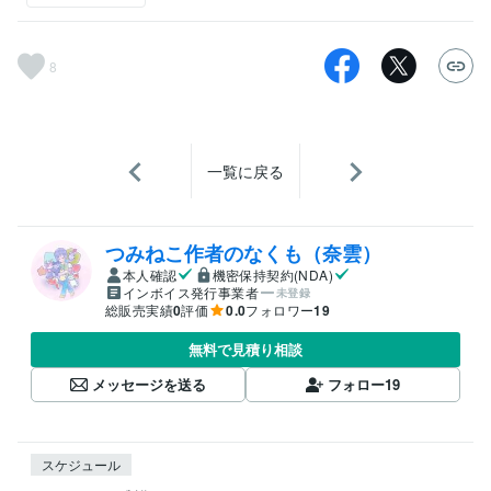
8
一覧に戻る
つみねこ作者のなくも（奈雲）
本人確認
機密保持契約(NDA)
インボイス発行事業者
未登録
総販売実績
0
評価
0.0
フォロワー
19
無料で見積り相談
メッセージを送る
フォロー
19
スケジュール