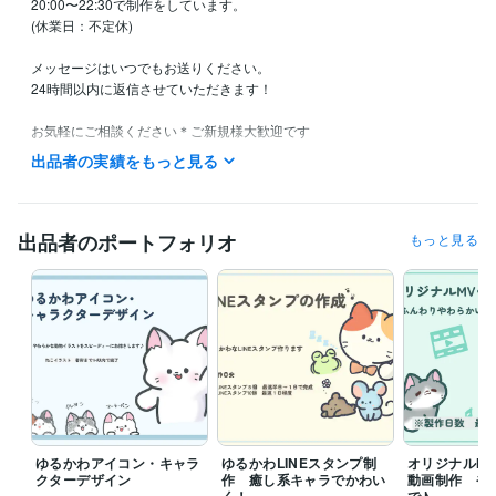
20:00〜22:30で制作をしています。

(休業日：不定休)

メッセージはいつでもお送りください。

24時間以内に返信させていただきます！

お気軽にご相談ください＊ご新規様大歓迎です

満枠対応中表示でもご連絡頂ければ対応いたします♪
出品者の実績をもっと見る
得意分野
イラスト作成・漫画制作
自分だけの相棒！ゆるかわキャライラスト
歌ってみた
出品者のポートフォリオ
もっと見る
イラスト
アイコン
LINEスタンプ
デフォルメ
動物
SNS
Twitter
ビジネス
歌ってみた
住まい・美容・生活相談
歯科衛生士
栄養士
歯科医院
歯科
健康
医療業界
栄養
食事
ゆるかわアイコン・キャラ
ゆるかわLINEスタンプ制
オリジナルM
クターデザイン
作 癒し系キャラでかわい
動画制作 や
く！
で♪