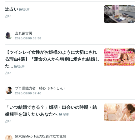
ビジネス・クリエイティブツール
辻占い
記事
Excel:10年
Google サイト:20年
Google スプレッドシート:10年
占い
Google スライド:10年
Google ドキュメント:10年
Keynote:10年
Numbers:10年
Pages:10年
PowerPoint:15年
Word:20年
弥生会計:3年
Google Analytics:3年
ChatGPT:2年
Adobe Photoshop:2年
走れ蒙古斑
Adobe Premiere Pro:3年
Filmora:2年
iMovie:5年
Nuke:2年
2026/08/09 08:38
Adobe Illustrator:2年
Maya:2年
【ツインレイ女性がお姫様のように大切にされ
得意分野
る理由4選】『運命の人から特別に愛され結婚し
占い
霊視/人生の把握/カウンセリング/開運
片想い/複雑恋愛/不倫/事
た...
記事
実婚/復縁
お仕事/適職相談/向いてる仕事探し/天職
もっと愛されるた
占い
めには
日本人以外の方の占い/外国人鑑定
初回限定で一問一答的な占
い！
開運・運気上昇・心と体を整えるヒーリング
結果の良し悪しで
はなく、どうしたら良いか
プロ霊能力者 結心（ゆうしん）
運気向上
婚活
マッチングアプリ
適職診断
片思い
不倫
2026/08/09 07:40
漠然とした不安
訳あり恋愛
発達障害
人間関係
悩み相談・カウンセリング
私はみんなのお友達♡
愚痴聞き/話し相
「いつ結婚できる？」婚期・出会いの時期・結
手/なんでも話て下さい♡
片想い/両思い/婚活/アプリ/不倫/結婚
仕事
婚相手を知りたいあなたへ
記事
の人間関係/同僚/上司/部下/お客様
漠然とした不安解消へのお手伝い
こんなこと話したら重い？と感じがちな内容
モテすぎて嫌なのに好
占い
きな人から好かれない
ホステス
キャバ嬢
カウンセリング
お悩み相談
トラウマ
人生相談
第六感Miko 1億の投資詐欺で覚醒
浮気
片想い
悩みがわからない
漠然とした不安