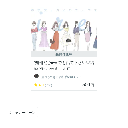
受付休止中
初回限定❤️何でも話て下さい♡結
論だけお伝えします
霊視もできる話相手❤️UI★うい
500
4.9
円
(706)
#キャンーペーン