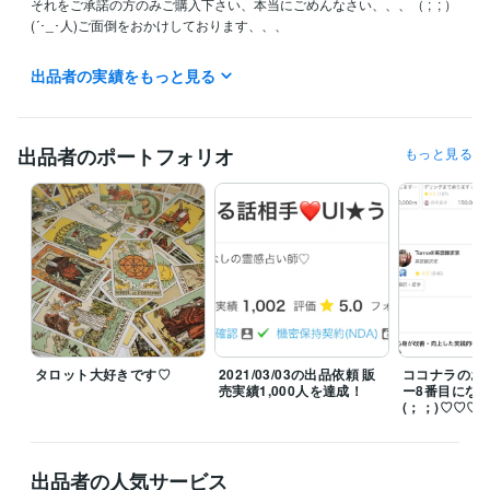
それをご承諾の方のみご購入下さい、本当にごめんなさい、、、（ ;  ; ）

(´･_･人)ご面倒をおかけしております、、、

*･゜ﾟ･*:.｡..｡.:*･水曜日と木曜日は休業です･*:.｡. .｡.:*･゜ﾟ･*

出品者の実績をもっと見る
休日は追加料金をお支払い頂いた方のみの対応となります。

メッセージの返事もできません；；

ご理解ご協力ありがとうございます<(_ _*)>

出品者のポートフォリオ
もっと見る
返事は48時間以内（土日祝除く）を心がけておりますが万が一漏れてい
た場合はご連絡ください。

見えにくい時、複雑に絡みすぎたケースはさらにエネルギーを使うため
返事が遅れる場合があります。

返事を優先して欲しい方や急いで欲しい方はオプションをご利用くださ
い。

たまに「開封済み」なのに返さないということをしてしまうかも知れま
せんが、どう返したら最善のアドバイスをわかりやすく伝えられるか整
理している最中なので放っておいてくれれば嬉しいです。。

タロット大好きです♡
2021/03/03の出品依頼 販
ココナラのお
それかエネルギー切れで霊視ができずページのメンテナンスをしていま
売実績1,000人を達成！
ー8番目にな
す。決してサボっているわけではありません。すみません；；
(；；)♡♡♡
経験職種
ライフスタイル・その他 / 占い師
経験年数 : 3年
出品者の人気サービス