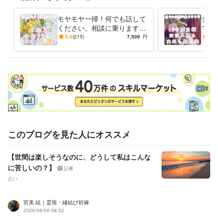
職歴
占い師
2021年1月 ~ 現在
モヤモヤ一掃！何でも話して
チャ
ください。相談に乗ります
て相
受賞歴
生まれつき授かった霊感で霊
悩み
占いと恋愛の大人マガジンzired様特集ページ
ココナラプラチナラン
5.0
(215)
7,500
円
4.9
視します♡鑑定ボリュームも
しま
ク昇格！
開始から一ヶ月以内に鑑定件数100件突破♡
開始から二ヶ
保証♪
月で鑑定件数200件突破♡♡
開始から二ヶ月で鑑定件数300件突破♡
♡♡
開始から三ヶ月で400件突破♡♡♡♡
開始から三ヶ月で500件
突破♡♡♡♡♡
開始から四ヶ月で600件突破♡♡♡♡♡
開始から五
ヶ月で700件突破♡♡♡♡♡
開始から五ヶ月で800件突破♡♡♡♡
♡
開始から七ヶ月で900件突破♡♡♡♡♡
開始から七ヶ月で1000件
突破♡♡♡♡♡
開始から八ヶ月で1100件突破♡♡♡♡♡
フォロワ
ーさん500名突破(´｡•ㅅ•｡`)♡感謝
霊視・スピリチュアル占い師おすす
め順位7,684人中3番目
開始から十ヶ月で1200件突破♡♡♡♡♡
フ
このブログを見た人にオススメ
ォロワー様600名突破(´｡•ㅅ•｡`)♡有難う御座います
フォロワー様800
名突破(´｡•ㅅ•｡`)♡有難う御座います
ココナラの鑑定件数が1700件を
突破してました♡感謝！
フォロワー様900名突破(´｡•ㅅ•｡`)♡有難う御
【世間は楽しそうなのに、どうして私はこんな
座います
に苦しいの？】
記事
占い
資格・検定
大型自動車第一種運転免許
取得年 : 2013年
ワープロ検定1級
取得年 : 2003年
宮美 絃｜霊視・縁結び祈祷
TOEIC
取得年 : 2018年
2026/08/09 08:52