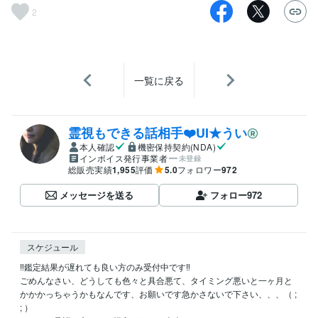
2
一覧に戻る
霊視もできる話相手❤️UI★うい
本人確認
機密保持契約(NDA)
インボイス発行事業者
未登録
総販売実績
1,955
評価
5.0
フォロワー
972
メッセージを送る
フォロー
972
スケジュール
‼️鑑定結果が遅れても良い方のみ受付中です‼️

ごめんなさい、どうしても色々と具合悪て、タイミング悪いと一ヶ月と
かかかっちゃうかもなんです、お願いです急かさないで下さい、、、（ ;  
; ）
