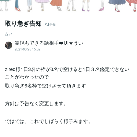
取り急ぎ告知
告知
占い
霊視もできる話相手❤️UI★うい
2021/03/25 15:02
zired様1日3名の枠が3名で空けると1日３名鑑定できない
ことがわかったので
取り急ぎ6名枠で空けさせて頂きます
方針は予告なく変更します。
ではでは、これでしばらく様子みます。