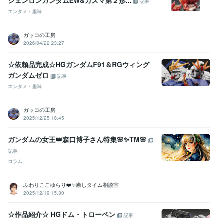
シェンロンガンダムEW&カズマ第２形...
記事
エンタメ・趣味
ガッコの工房
2026/04/22 23:27
☆依頼品完成☆HGガンダムF91＆RGウィング
ガンダムゼロ
記事
エンタメ・趣味
ガッコの工房
2025/12/25 18:45
ガンダムの女王👑森口博子さん特集🌸✨TM🌸
記事
コラム
ふわりここゆらり❤️✨癒しタイム相談室
2025/12/19 15:30
☆作品紹介☆ HGドム・トローペン
記事