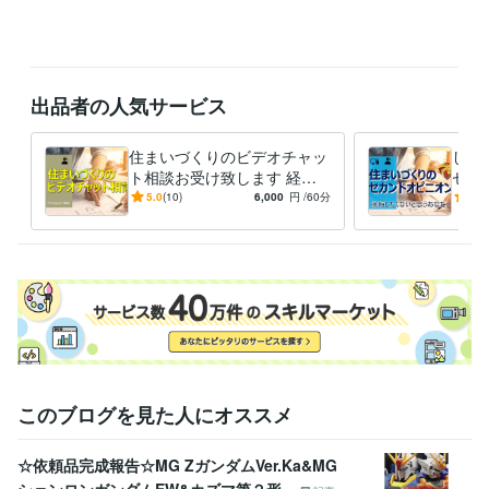
職歴
住宅メーカー
2000年3月 ~ 2007年2月
不動産
2008年3月 ~ 現在
受賞歴
出品者の人気サービス
防火安全技術者適切功労
防火安全技術者適切功労
資格・検定
住まいづくりのビデオチャッ
しっ
1級建築士
取得年 : 2004年
ト相談お受け致します 経験
セカ
豊富な一級建築士があなたの
現役
1級建築施工管理技士
取得年 : 2018年
5.0
(10)
6,000
円
/60分
4.9
悩みに対し丁寧にお答えしま
寧に
宅地建物取引士（旧 宅地建物取引主任者）
取得年 : 2005年
す。
しま
2級建築士
取得年 : 2002年
得意分野
住まい・美容・生活相談
住宅設計及びインスペクション
住宅
設計
施工管理
設計監理
施工
不動産
リノベーション
中古住宅
DIY
不動産投資
このブログを見た人にオススメ
☆依頼品完成報告☆MG ZガンダムVer.Ka&MG