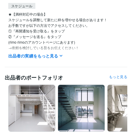
スケジュール
★【満枠対応中の場合】

スケジュールを調整して新たに枠を増やせる場合があります！

お手数ですが以下の方法でアクセスしてください。

①『再開通知を受け取る』をタップ

②『メッセージを送る』をタップ

(rimo rimoのアカウントページにあります)

→依頼を検討している旨をお伝えください！

出品者の実績をもっと見る
＊②の方が優先的にご案内できます。

★【お急ぎの方】

ご購入前に必ずメッセージにてお伝えください。

出品者のポートフォリオ
もっと見る
お急ぎのご対応が可能かどうか、スケジュールをご確認いたします。

経験職種
不動産 / 不動産企画・不動産開発
経験年数 : 15年
建築・土木・施工管理 / 設計・積算・測量
経験年数 : 23年
建築・土木・施工管理 / 設計監理
経験年数 : 23年
建築・土木・施工管理 / 施工管理・監理
経験年数 : 15年