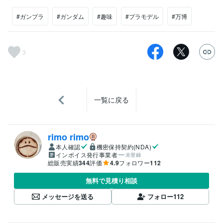
#ガンプラ
#ガンダム
#趣味
#プラモデル
#万博
3
一覧に戻る
rimo rimo
本人確認
機密保持契約(NDA)
インボイス発行事業者
未登録
総販売実績
344
評価
4.9
フォロワー
112
無料で見積り相談
メッセージを送る
フォロー
112