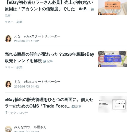
【eBay初心者セラーさん必見】売上が伸びない
原因は「アカウントの信頼度」でした #eB...
記事
マネー・副業
えな eBayスタートサポーター
2026/02/01 13:02
売れる商品の傾向が変わった？2026年最新eBay
販売トレンドを解説
記事
マネー・副業
えな eBayスタートサポーター
2026/08/05 04:42
eBay輸出の販売管理をひとつの画面に。個人セ
ラーのためのOMS「Trade Force...
記事
IT・テクノロジー
みんなのツール屋さん
2026/07/31 01:52