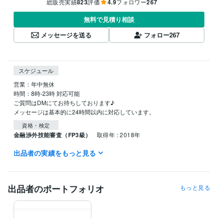
総販売実績
823
評価
4.9
フォロワー
267
無料で見積り相談
メッセージを送る
フォロー
267
スケジュール
営業：年中無休

時間：8時-23時 対応可能

ご質問はDMにてお待ちしております♪

資格・検定
金融渉外技能審査（FP3級）
取得年 : 2018年
出品者の実績をもっと見る
得意分野
資産運用・副業の相談
カメラを商材とした物販
ビジネス
出品者のポートフォリオ
もっと見る