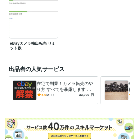
eBayカメラ輸出転売 リミ
ット数
出品者の人気サービス
在宅で副業！カメラ転売のや
eb
り方 すべてを暴露します 円
れ筋
安の今、輸出がアツい 初歩
ラの
5.0
(211)
33,000
円
5.0
から実益に至るプロセスを詳
必見
細解説
ます