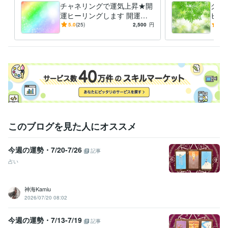
チャネリングで運気上昇★開
グラ
運ヒーリングします 開運★
ヒー
金運♪仕事運♪恋愛運♪結婚運
いる
5.0
(25)
2,500
円
5.0
♩願いを叶えましょう
容さ
このブログを見た人にオススメ
今週の運勢・7/20-7/26
記事
占い
神海Kamiu
2026/07/20 08:02
今週の運勢・7/13-7/19
記事