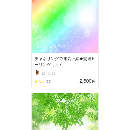
チャネリングで運気上昇★開運ヒ
ーリングします
虹（こう）
2,500
5.0
円
(25)