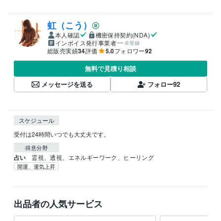
虹（こう）
本人確認
機密保持契約(NDA)
インボイス発行事業者
未登録
総販売実績
34
評価
5.0
フォロワー
92
無料で見積り相談
メッセージを送る
フォロー
92
スケジュール
得意分野
占い
霊視、透視、エネルギーワーク、ヒーリング
開運、運気上昇
出品者の人気サービス