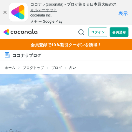
会員登録で10％割引クーポンを獲得！
ココナラブログ
ホーム
ブログトップ
ブログ
占い