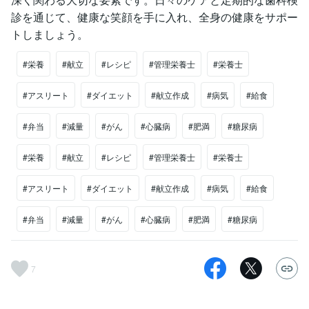
診を通じて、健康な笑顔を手に入れ、全身の健康をサポー
トしましょう。
#栄養
#献立
#レシピ
#管理栄養士
#栄養士
#アスリート
#ダイエット
#献立作成
#病気
#給食
#弁当
#減量
#がん
#心臓病
#肥満
#糖尿病
#栄養
#献立
#レシピ
#管理栄養士
#栄養士
#アスリート
#ダイエット
#献立作成
#病気
#給食
#弁当
#減量
#がん
#心臓病
#肥満
#糖尿病
7