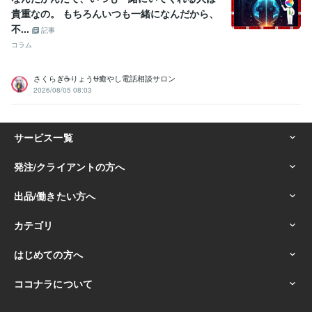
貴重なの。 もちろんいつも一緒になんだから、
不...
記事
コラム
さくらぎ☕りょう⛎癒やし電話相談サロン
2026/08/05 08:03