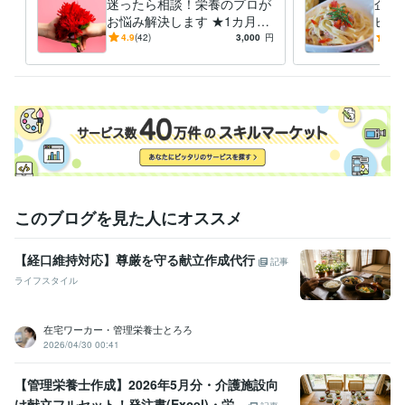
迷ったら相談！栄養のプロが
企業
お悩み解決します ★1カ月間
ピ開
得意分野
の安心サポートを提供
た料
4.9
(42)
3,000
円
4.8
住まい・美容・生活相談
栄養相談
食事 料理 健康
このブログを見た人にオススメ
【経口維持対応】尊厳を守る献立作成代行
記事
ライフスタイル
在宅ワーカー・管理栄養士とろろ
2026/04/30 00:41
【管理栄養士作成】2026年5月分・介護施設向
け献立フルセット！発注書(Excel)・栄...