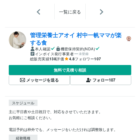
一覧に戻る
管理栄養士アオイ 村中一帆ママが楽
する食
本人確認
機密保持契約(NDA)
インボイス発行事業者
未登録
総販売実績
138
評価
4.8
フォロワー
107
無料で見積り相談
メッセージを送る
フォロー
107
スケジュール
主に平日夜や土日祝日で、対応をさせていただきます。

お気軽にご相談ください。

電話予約は枠外でも、メッセージをいただければ調整致します。
経験職種