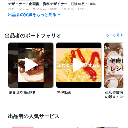
デザイナー / 企画書・資料デザイナー
経験年数 : 10年
クリエイター / ライター・編集
経験年数 : 10年
出品者の実績をもっと見る
クリエイター / 作家
経験年数 : 10年
マーケティング / 広報・PR
経験年数 : 10年
ライフスタイル・その他 / カウンセラー・コーチ
経験年数 : 10年
出品者のポートフォリオ
もっと見る
職歴
病院
2016年3月 ~ 現在
タウンドクター株式会社
2022年10月 ~ 現在
個人事業
2022年3月 ~ 現在
受賞歴
管理栄養士の時間の使い方: ストレスを減らして健康に
 心身のバラン
スを整える 90%ストレス軽減法
会社員が実践できる 副業×投資×節約
の黄金律
毎日が楽になる！ 管理栄養士のやさしい健康レシピ
エジソ
ンママ　離乳食づくりをラクにする！時短アイデアとスト…
女性自
飲食店や商品PR
料理動画
生活習慣病を
身　小松菜×油揚げで骨活ふりかけ
女性自身　夏にぴったり！冷やし
の献立・レシ
カップ麺
無塩ドットコム　腎臓病レシピ
ニューパートナー管理栄養
士監修フレイル予防の高エネルギーメニ
出品者の人気サービス
資格・検定
管理栄養士
取得年 : 2015年
食品衛生管理者
取得年 : 2015年