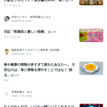
記事
ライフスタイル
在宅ワーカー・管理栄養士とろろ
2026/04/16 02:52
日記「乾燥肌と厳しい指摘」
記事
ライフスタイル
鏡面反射デジタルアート製作所（鈴木穣）
2026/02/04 13:41
食や健康の情報が多すぎて疲れたあなたへ。 大
切なのは、単に情報を増やすことではなく“絞
る...
記事
学び
管理栄養士・ゆう
2025/11/15 15:36
なんだかんだで、いつも一緒にいてくれる人は