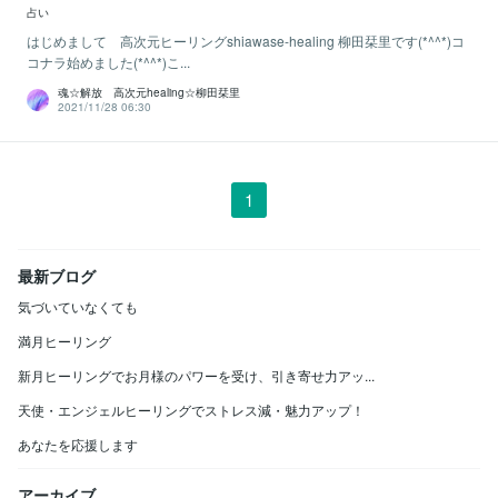
占い
はじめまして 高次元ヒーリングshiawase-healing 柳田栞里です(*^^*)コ
コナラ始めました(*^^*)こ...
魂☆解放 高次元healing☆柳田栞里
2021/11/28 06:30
1
最新ブログ
気づいていなくても
満月ヒーリング
新月ヒーリングでお月様のパワーを受け、引き寄せ力アッ...
天使・エンジェルヒーリングでストレス減・魅力アップ！
あなたを応援します
アーカイブ