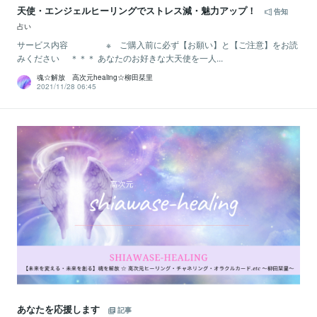
天使・エンジェルヒーリングでストレス減・魅力アップ！
告知
占い
サービス内容 ※ ご購入前に必ず【お願い】と【ご注意】をお読
みください ＊＊＊ あなたのお好きな大天使を一人...
魂☆解放 高次元healing☆柳田栞里
2021/11/28 06:45
あなたを応援します
記事