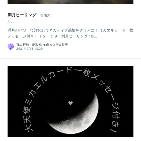
満月ヒーリング
告知
占い
満月のパワーで浄化してネガティブ感情をクリアに！ ミカエルカード一枚
メッセージ付き！ １２．１９ 満月ヒーリング 12/...
魂☆解放 高次元healing☆柳田栞里
2021/12/18 13:39