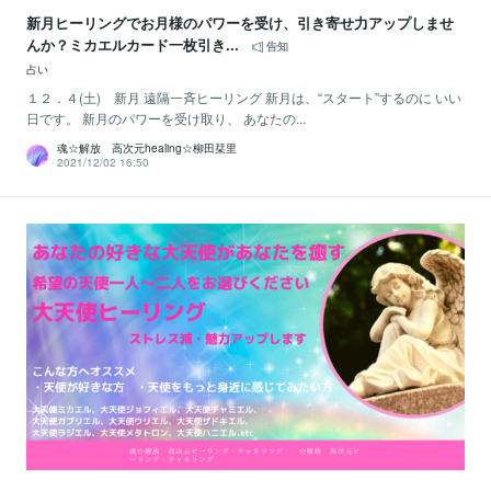
新月ヒーリングでお月様のパワーを受け、引き寄せ力アップしませ
んか？ミカエルカード一枚引き...
告知
占い
１２．４(土) 新月 遠隔一斉ヒーリング 新月は、“スタート”するのに いい
日です。 新月のパワーを受け取り、 あなたの...
魂☆解放 高次元healing☆柳田栞里
2021/12/02 16:50