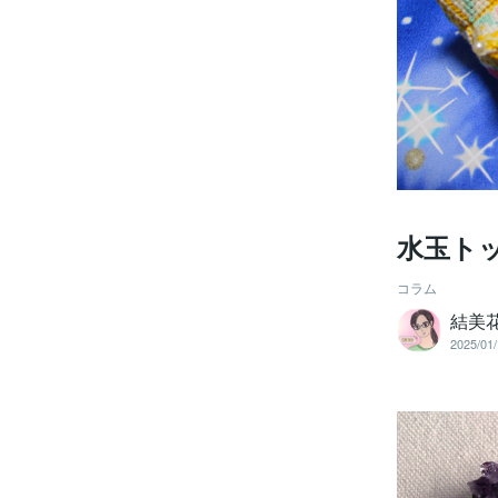
水玉ト
コラム
結美
2025/01/