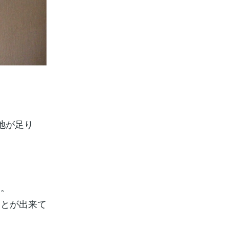
地が足り
た。
ことが出来て